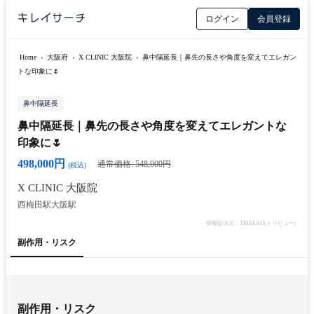
ログイン
会員登録
Home
›
大阪府
›
X CLINIC 大阪院
›
鼻中隔延長｜鼻先の長さや角度を変えてエレガン
トな印象に🌷
鼻中隔延長
鼻中隔延長｜鼻先の長さや角度を変えてエレガントな
印象に🌷
498,000円
通常価格: 548,000円
(税込)
X CLINIC 大阪院
西梅田駅
大阪駅
情報提供元：TRIBEAU(トリビュー)
副作用・リスク
副作用・リスク