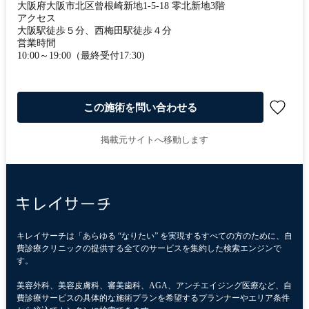
大阪府大阪市北区曾根崎新地1-5-18 零北新地3階
アクセス
大阪駅徒歩５分、西梅田駅徒歩４分
営業時間
10:00～19:00（最終受付17:30)
この施術を問い合わせる
掲載元サイトへ移動します
キレイサーチは「あらゆる “なりたい” を実現するすべての方のために、自
費診療クリニックの提供する全てのサービスを集約した検索エンジンで
す。
美容外科、美容皮膚科、審美歯科、AGA、アンチエイジング医療など、自
費診療サービスの具体的な施術プランを希望するプランナーやエリア条件