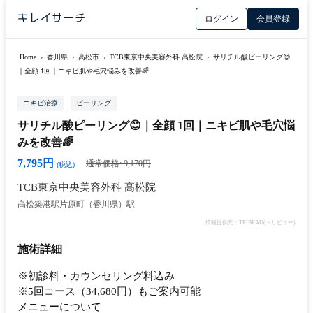
ログイン
会員登録
Home
›
香川県
›
高松市
›
TCB東京中央美容外科 高松院
›
サリチル酸ピーリング😊
｜全顔 1回｜ニキビ肌や毛穴悩みを改善🌈
ニキビ治療
ピーリング
サリチル酸ピーリング😊｜全顔 1回｜ニキビ肌や毛穴悩
みを改善🌈
7,795円
通常価格: 9,170円
(税込)
TCB東京中央美容外科 高松院
高松築港駅
片原町（香川県）駅
情報提供元：TRIBEAU(トリビュー)
施術詳細
※初診料・カウンセリング料込み
※5回コース（34,680円）もご案内可能
メニューについて