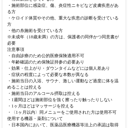
・施術部位に感染症、傷、炎症性ニキビなど皮膚疾患があ
る方
・ケロイド体質やその他、重大な疾患の診断を受けている
方
・他の糸施術を受けている方
※未成年（18歳未満）の方は、保護者の同伴かつ同意書が
必要
注意事項
・自由診療のため公的医療保険適用不可
・年齢確認のため保険証持参の必要あり
・効果・仕上がり・ダウンタイムなどには個人差あり
・症状の程度によって必要な本数が異なる
・施術当日の入浴、サウナ、激しい運動など過度に体を温
めることは控える
・施術当日のアルコール摂取は控える
・1週間ほどは施術部位を強く擦ったり触ったりしない
・1ヶ月ほどはマッサージを控える
・〈1ヶ月以内〉同メニューをご使用された方は使用不可
使用する機器・薬剤について
・日本国内において、医薬品医療機器等法上の承認は取得