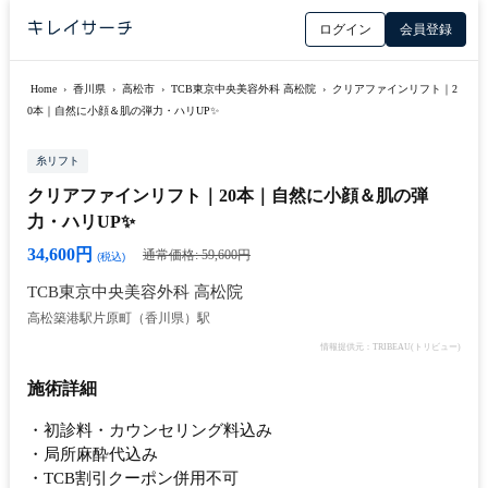
ログイン
会員登録
Home
›
香川県
›
高松市
›
TCB東京中央美容外科 高松院
›
クリアファインリフト｜2
0本｜自然に小顔＆肌の弾力・ハリUP✨
糸リフト
クリアファインリフト｜20本｜自然に小顔＆肌の弾
力・ハリUP✨
34,600円
通常価格: 59,600円
(税込)
TCB東京中央美容外科 高松院
高松築港駅
片原町（香川県）駅
情報提供元：TRIBEAU(トリビュー)
施術詳細
・初診料・カウンセリング料込み
・局所麻酔代込み
・TCB割引クーポン併用不可