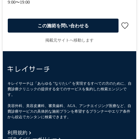
9:00〜19:00
この施術を問い合わせる
掲載元サイトへ移動します
キレイサーチは「あらゆる “なりたい” を実現するすべての方のために、自
費診療クリニックの提供する全てのサービスを集約した検索エンジンで
す。
美容外科、美容皮膚科、審美歯科、AGA、アンチエイジング医療など、自
費診療サービスの具体的な施術プランを希望するプランナーやエリア条件
から絞込でカンタンに検索できます。
利用規約