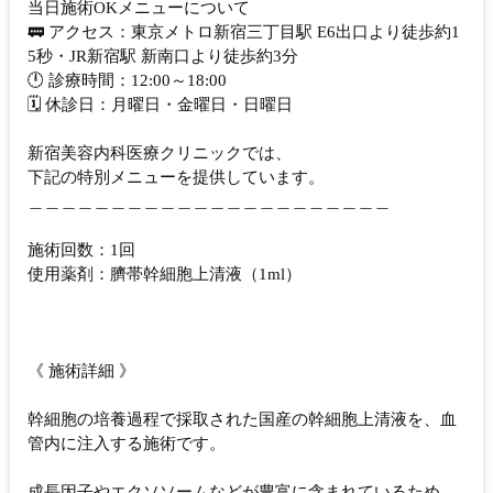
当日施術OKメニューについて
🚃 アクセス：東京メトロ新宿三丁目駅 E6出口より徒歩約1
5秒・JR新宿駅 新南口より徒歩約3分
🕛 診療時間：12:00～18:00
🗓 休診日：月曜日・金曜日・日曜日
新宿美容内科医療クリニックでは、
下記の特別メニューを提供しています。
＿＿＿＿＿＿＿＿＿＿＿＿＿＿＿＿＿＿＿＿＿＿
施術回数：1回
使用薬剤：臍帯幹細胞上清液（1ml）
《 施術詳細 》
幹細胞の培養過程で採取された国産の幹細胞上清液を、血
管内に注入する施術です。
成長因子やエクソソームなどが豊富に含まれているため、