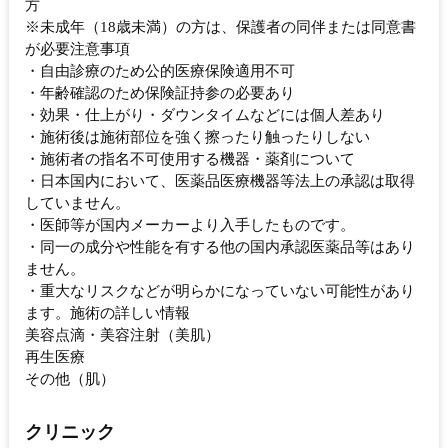
方
※未成年（18歳未満）の方は、保護者の同伴または同意書
が必要注意事項
・自由診療のため公的医療保険適用不可
・年齢確認のため保険証持参の必要あり
・効果・仕上がり・ダウンタイムなどには個人差あり
・施術後は施術部位を強く擦ったり触ったりしない
・施術者の指名不可使用する機器・薬剤について
・日本国内において、医薬品医療機器等法上の承認は取得
していません。
・医師等が国内メーカーより入手したものです。
・同一の成分や性能を有する他の国内承認医薬品等はあり
ません。
・重大なリスクなどが明らかになっていない可能性があり
ます。施術の詳しい情報
美容点滴・美容注射（美肌）
再生医療
その他（肌）
クリニック