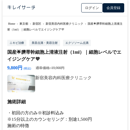
ログイン
会員登録
Home
›
東京都
›
新宿区
›
新宿美容内科医療クリニック
›
国産🌟臍帯幹細胞上清液注
射（1ml）｜細胞レベルでエイジングケア💜
ニキビ治療
美容点滴・美容注射
エクソソーム点滴
国産🌟臍帯幹細胞上清液注射（1ml）｜細胞レベルでエ
イジングケア💜
9,800円
通常価格: 19,900円
(税込)
新宿美容内科医療クリニック
施術詳細
・初回の方のみ※初診料込み
※15分以上のカウンセリング：別途1,500円
施術の特徴