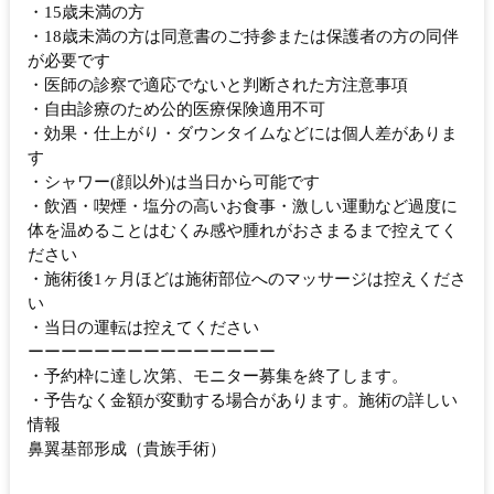
・15歳未満の方
・18歳未満の方は同意書のご持参または保護者の方の同伴
が必要です
・医師の診察で適応でないと判断された方注意事項
・自由診療のため公的医療保険適用不可
・効果・仕上がり・ダウンタイムなどには個人差がありま
す
・シャワー(顔以外)は当日から可能です
・飲酒・喫煙・塩分の高いお食事・激しい運動など過度に
体を温めることはむくみ感や腫れがおさまるまで控えてく
ださい
・施術後1ヶ月ほどは施術部位へのマッサージは控えくださ
い
・当日の運転は控えてください
ーーーーーーーーーーーーーーー
・予約枠に達し次第、モニター募集を終了します。
・予告なく金額が変動する場合があります。施術の詳しい
情報
鼻翼基部形成（貴族手術）