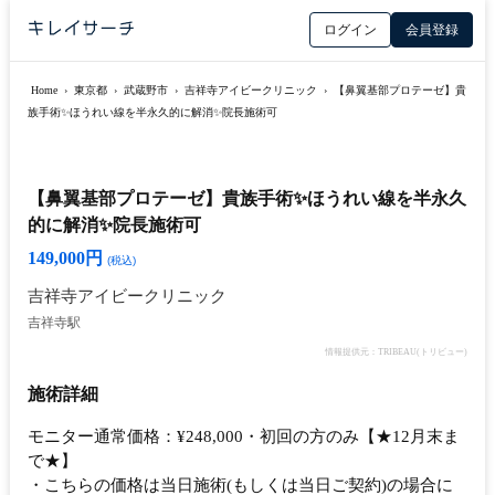
ログイン
会員登録
Home
›
東京都
›
武蔵野市
›
吉祥寺アイビークリニック
›
【鼻翼基部プロテーゼ】貴
族手術✨ほうれい線を半永久的に解消✨院長施術可
【鼻翼基部プロテーゼ】貴族手術✨ほうれい線を半永久
的に解消✨院長施術可
149,000円
(税込)
吉祥寺アイビークリニック
吉祥寺駅
情報提供元：TRIBEAU(トリビュー)
施術詳細
モニター通常価格：¥248,000・初回の方のみ【★12月末ま
で★】
・こちらの価格は当日施術(もしくは当日ご契約)の場合に