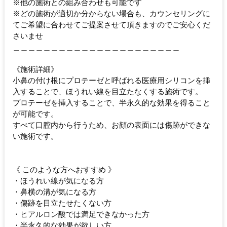
※他の施術との組み合わせも可能です
※どの施術が適切か分からない場合も、カウンセリングに
てご希望に合わせてご提案させて頂きますのでご安心くだ
さいませ
＿＿＿＿＿＿＿＿＿＿＿＿＿＿＿＿＿＿＿＿＿＿
《施術詳細》
小鼻の付け根にプロテーゼと呼ばれる医療用シリコンを挿
入することで、ほうれい線を目立たなくする施術です。
プロテーゼを挿入することで、半永久的な効果を得ること
が可能です。
すべて口腔内から行うため、お顔の表面には傷跡ができな
い施術です。
《 このような方へおすすめ 》
・ほうれい線が気になる方
・鼻横の溝が気になる方
・傷跡を目立たせたくない方
・ヒアルロン酸では満足できなかった方
・半永久的な効果が欲しい方