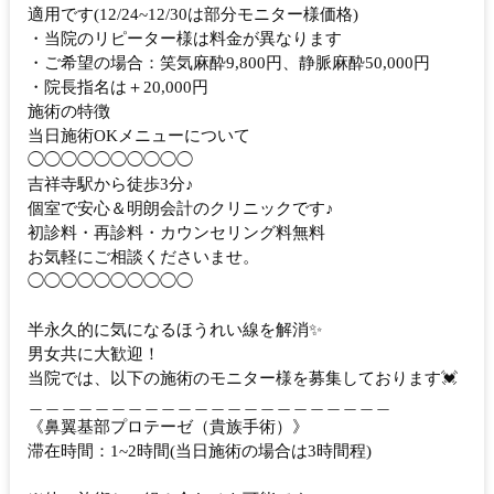
適用です(12/24~12/30は部分モニター様価格)
・当院のリピーター様は料金が異なります
・ご希望の場合：笑気麻酔9,800円、静脈麻酔50,000円
・院長指名は＋20,000円
施術の特徴
当日施術OKメニューについて
◯◯◯◯◯◯◯◯◯◯
吉祥寺駅から徒歩3分♪
個室で安心＆明朗会計のクリニックです♪
初診料・再診料・カウンセリング料無料
お気軽にご相談くださいませ。
◯◯◯◯◯◯◯◯◯◯
半永久的に気になるほうれい線を解消✨
男女共に大歓迎！
当院では、以下の施術のモニター様を募集しております💓
＿＿＿＿＿＿＿＿＿＿＿＿＿＿＿＿＿＿＿＿＿＿
《鼻翼基部プロテーゼ（貴族手術）》
滞在時間：1~2時間(当日施術の場合は3時間程)