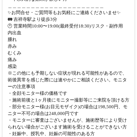
＿＿＿＿＿＿＿＿＿＿＿＿＿＿＿＿＿＿＿＿＿
✨お問合せ・ご質問等もお気軽にご連絡くださいませ✨
🚃 吉祥寺駅より徒歩3分
🕛 営業時間10:00〜19:00(最終受付18:30)リスク・副作用
内出血
腫れ
赤み
むくみ
痛み
感染
※この他にも予期しない症状が現れる可能性があるので、
術後異常を感じた際には速やかにご相談ください。モニタ
ーの注意事項
・全顔モニター様の価格です
・施術前後と1ヶ月後にモニター撮影等にご来院を頂ける方
・部分モニター様(お目元モザイク)の場合は198,500円、モ
ニター不可の場合は248,000円です
・モニターに審査はございませんが、施術歴等により受け
られない場合がございます施術を受けることができない方
・妊娠中、授乳中、妊娠の可能性のある方