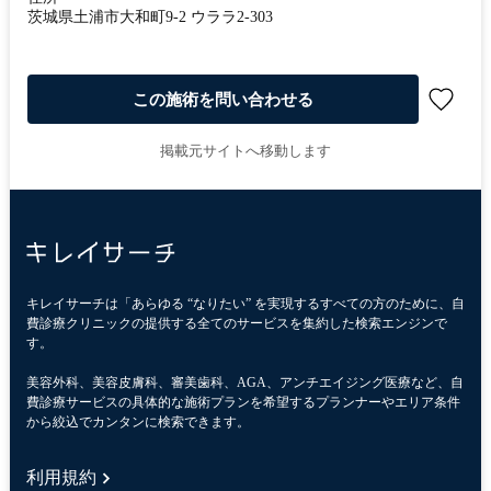
茨城県土浦市大和町9-2 ウララ2-303
この施術を問い合わせる
掲載元サイトへ移動します
キレイサーチは「あらゆる “なりたい” を実現するすべての方のために、自
費診療クリニックの提供する全てのサービスを集約した検索エンジンで
す。
美容外科、美容皮膚科、審美歯科、AGA、アンチエイジング医療など、自
費診療サービスの具体的な施術プランを希望するプランナーやエリア条件
から絞込でカンタンに検索できます。
利用規約