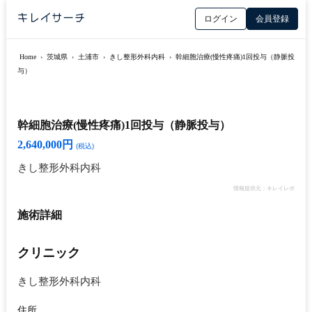
ログイン
会員登録
Home
›
茨城県
›
土浦市
›
きし整形外科内科
›
幹細胞治療(慢性疼痛)1回投与（静脈投
与）
幹細胞治療(慢性疼痛)1回投与（静脈投与）
2,640,000円
(税込)
きし整形外科内科
情報提供元：キレイレポ
施術詳細
クリニック
きし整形外科内科
住所