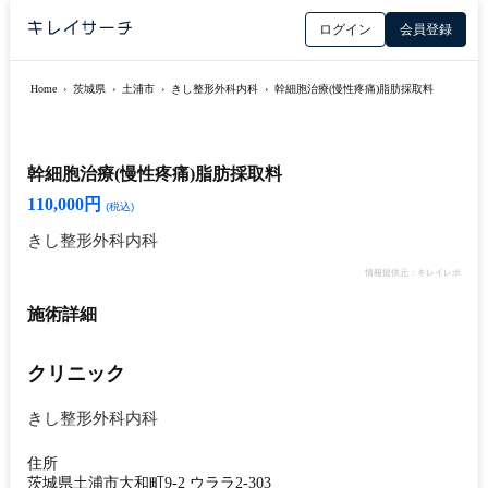
ログイン
会員登録
Home
›
茨城県
›
土浦市
›
きし整形外科内科
›
幹細胞治療(慢性疼痛)脂肪採取料
幹細胞治療(慢性疼痛)脂肪採取料
110,000円
(税込)
きし整形外科内科
情報提供元：キレイレポ
施術詳細
クリニック
きし整形外科内科
住所
茨城県土浦市大和町9-2 ウララ2-303