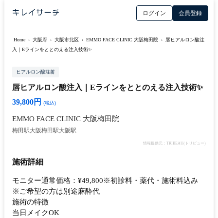
ログイン
会員登録
Home
›
大阪府
›
大阪市北区
›
EMMO FACE CLINIC 大阪梅田院
›
唇ヒアルロン酸注
入｜Eラインをととのえる注入技術✨
ヒアルロン酸注射
唇ヒアルロン酸注入｜Eラインをととのえる注入技術✨
39,800円
(税込)
EMMO FACE CLINIC 大阪梅田院
梅田駅
大阪梅田駅
大阪駅
情報提供元：TRIBEAU(トリビュー)
施術詳細
モニター通常価格：¥49,800※初診料・薬代・施術料込み
※ご希望の方は別途麻酔代
施術の特徴
当日メイクOK