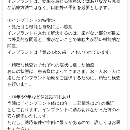
インプラントは、効果を感じる治療法ではありながら完璧
な治療方法ではなく、口腔外科手術を必要とします。
≪インプラントの特徴≫
・見た目も機能も自然に近い感覚
インプラントを入れて解決するのは、歯がない部分が目立
つ外見的な問題と、歯がないことで噛む力が弱い機能的な
問題。
インプラントは「第2の永久歯」ともいわれています。
・精密な検査とそれぞれの症状に適した治療
お口の状態は、患者様によってさまざま。お一人お一人に
適したインプラント治療をご提供するために、精密な検査
を行います。
・10年や2年など保証期間もあり
当院は「インプラント体は10年、上部構造は2年の保証」
としております。インプラントに踏み切れなかった方の不
安を解消いたします。
ただし、適応条件や症例に限りがあるので、詳しくはお尋
ねください。