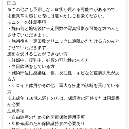
凹凸
※この他にも予期しない症状が現れる可能性があるので、
術後異常を感じた際には速やかにご相談ください。
モニターの注意事項
・施術前と施術後に一定回数の写真撮影が可能な方のみと
させていただきます。
・施術後も一定回数クリニックに通院いただける方のみと
させていただきます。
施術を受けることができない方
・妊娠中、授乳中、妊娠の可能性のある方
・当日飲酒をしている方
・施術部位に感染症、傷、炎症性ニキビなど皮膚疾患があ
る方
・ケロイド体質やその他、重大な疾患の診断を受けている
方
※未成年（18歳未満）の方は、保護者の同伴または同意書
が必要
注意事項
・自由診療のため公的医療保険適用不可
・年齢確認のため保険証持参の必要あり