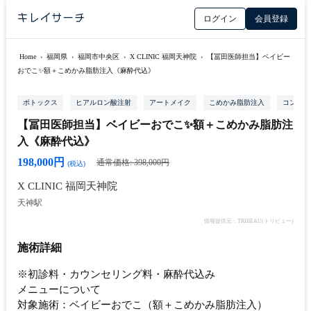
ログイン
会員登録
Home
›
福岡県
›
福岡市中央区
›
X CLINIC 福岡天神院
›
【冨田医師担当】ベイビー
おでこ✨額＋こめかみ脂肪注入《麻酔代込》
ボトックス
ヒアルロン酸注射
アートメイク
こめかみ脂肪注入
コンデン
【冨田医師担当】ベイビーおでこ✨額＋こめかみ脂肪注
入《麻酔代込》
198,000円
通常価格: 398,000円
(税込)
X CLINIC 福岡天神院
天神駅
情報提供元：TRIBEAU(トリビュー)
施術詳細
※初診料・カウンセリング料・麻酔代込み
メニューについて
対象施術：ベイビーおでこ（額＋こめかみ脂肪注入）