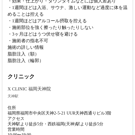
・効果・仕上がり・ダウンタイムなどには個人差あり
・1週間ほどは入浴、サウナ、激しい運動など過度に体を温
めることは控える
・1週間ほどはアルコール摂取を控える
・施術部位を強く擦ったり触ったりしない
・3ヶ月ほどはうつ伏せ寝を避ける
・施術者の指名不可
施術の詳しい情報
脂肪注入（額）
脂肪注入（輪郭）
クリニック
X CLINIC 福岡天神院
天神駅
住所
福岡県福岡市中央区天神2-5-21 UUR天神西通りビル3階
アクセス
天神駅より徒歩5分・西鉄福岡(天神)駅より徒歩5分
営業時間
10:00〜19:00