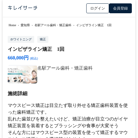
ログイン
会員登録
Home
›
愛知県
›
名駅アール歯科・矯正歯科
›
インビザライン矯正 1回
ホワイトニング
矯正
インビザライン矯正 1回
660,000円
(税込)
名駅アール歯科・矯正歯科
施術詳細
マウスピース矯正は目立たず取り外せる矯正歯科装置を使
った歯科矯正です。
乱れた歯並びを整えたいけど、矯正治療が目立つのがイヤ
矯正装置を装着するとブラッシングや食事が大変そう
そんな方にはマウスピース型の装置を使って矯正するマウ