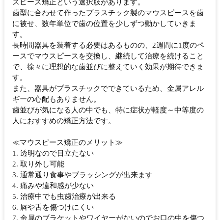
スピース矯正という選択肢があります。
歯型に合わせて作ったプラスチック製のマウスピースを歯
に被せ、数年単位で歯の位置を少しずつ動かしていきま
す。
長時間器具を装着する必要はあるものの、2週間に1度のペ
ースでマウスピースを交換し、継続して治療を続けること
で、徐々に理想的な歯並びに整えていく効果が期待できま
す。
また、器具がプラスチックでできているため、金属アレル
ギーの心配もありません。
歯並びが気になる人の中でも、特に症状が軽度～中等度の
人におすすめの矯正方法です。
≪マウスピース矯正のメリット≫
1. 透明なので目立たない
2. 取り外し可能
3. 通常通り食事やブラッシングが出来ます
4. 痛みや違和感が少ない
5. 治療中でも虫歯治療が出来る
6. 唇や舌を傷つけにくい
7. 金属のブラケットやワイヤーがないのでお口の中を傷つ