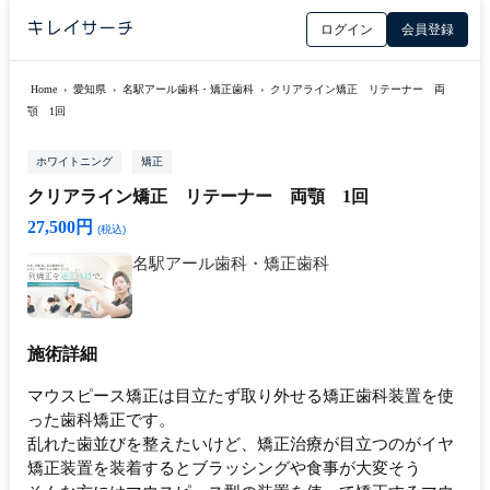
ログイン
会員登録
Home
›
愛知県
›
名駅アール歯科・矯正歯科
›
クリアライン矯正 リテーナー 両
顎 1回
ホワイトニング
矯正
クリアライン矯正 リテーナー 両顎 1回
27,500円
(税込)
名駅アール歯科・矯正歯科
施術詳細
マウスピース矯正は目立たず取り外せる矯正歯科装置を使
った歯科矯正です。
乱れた歯並びを整えたいけど、矯正治療が目立つのがイヤ
矯正装置を装着するとブラッシングや食事が大変そう