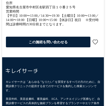
住所
愛知県名古屋市中村区名駅四丁目１０番２５号
営業時間
【平日】10:00〜13:00／14:30〜19:30 【土曜日】10:00〜13:00／
14:00〜18:00 【日曜】10:00〜15:00 【休診日】祝日 ※受付時
間は診療時間の30分前までとなります。
この施術を問い合わせる
キレイサーチは「あらゆる “なりたい” を実現するすべての方のために、自
費診療クリニックの提供する全てのサービスを集約した検索エンジンで
す。
美容外科、美容皮膚科、審美歯科、AGA、アンチエイジング医療など、自
費診療サービスの具体的な施術プランを希望するプランナーやエリア条件