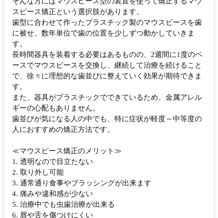
そんな方にはマウスピース型の装置を使って矯正するマウ
スピース矯正という選択肢があります。
歯型に合わせて作ったプラスチック製のマウスピースを歯
に被せ、数年単位で歯の位置を少しずつ動かしていきま
す。
長時間器具を装着する必要はあるものの、2週間に1度のペ
ースでマウスピースを交換し、継続して治療を続けること
で、徐々に理想的な歯並びに整えていく効果が期待できま
す。
また、器具がプラスチックでできているため、金属アレル
ギーの心配もありません。
歯並びが気になる人の中でも、特に症状が軽度～中等度の
人におすすめの矯正方法です。
≪マウスピース矯正のメリット≫
1. 透明なので目立たない
2. 取り外し可能
3. 通常通り食事やブラッシングが出来ます
4. 痛みや違和感が少ない
5. 治療中でも虫歯治療が出来る
6. 唇や舌を傷つけにくい