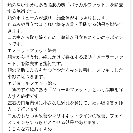
頬の深い部分にある脂肪の塊「バッカルファット」を除去
する施術です。
頬のボリュームが減り、顔全体がすっきりします。
たるみや目立つほうれい線を改善・予防する効果も期待で
きます。
口の中から取り除くため、傷跡が目立ちにくいのもポイン
トです。
▼メーラーファット除去
頬骨からほうれい線にかけて存在する脂肪「メーラーファ
ット」を除去する施術です。
頬の脂肪によるもたつきやたるみを改善し、スッキリした
小顔に近づきます。
▼ジョールファット除去
口角のすぐ脇にある「ジョールファット」という脂肪を除
去する施術です。
左右の口角内側に小さな注射孔を開けて、細い吸引管を挿
入して行います。
口元のもたつき改善やマリオネットラインの改善、フェイ
スラインをすっきりとさせる効果があります。
💉こんな方におすすめ