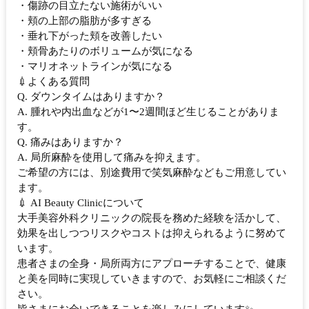
・傷跡の目立たない施術がいい
・頬の上部の脂肪が多すぎる
・垂れ下がった頬を改善したい
・頬骨あたりのボリュームが気になる
・マリオネットラインが気になる
💉よくある質問
Q. ダウンタイムはありますか？
A. 腫れや内出血などが1〜2週間ほど生じることがありま
す。
Q. 痛みはありますか？
A. 局所麻酔を使用して痛みを抑えます。
ご希望の方には、別途費用で笑気麻酔などもご用意してい
ます。
💉 AI Beauty Clinicについて
大手美容外科クリニックの院長を務めた経験を活かして、
効果を出しつつリスクやコストは抑えられるように努めて
います。
患者さまの全身・局所両方にアプローチすることで、健康
と美を同時に実現していきますので、お気軽にご相談くだ
さい。