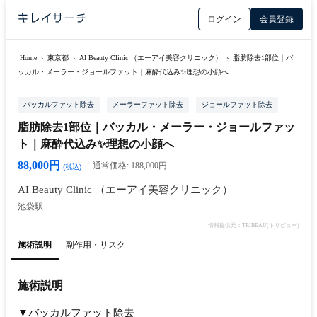
ログイン
会員登録
Home
›
東京都
›
AI Beauty Clinic （エーアイ美容クリニック）
›
脂肪除去1部位｜バ
ッカル・メーラー・ジョールファット｜麻酔代込み✨理想の小顔へ
バッカルファット除去
メーラーファット除去
ジョールファット除去
脂肪除去1部位｜バッカル・メーラー・ジョールファッ
ト｜麻酔代込み✨理想の小顔へ
88,000円
通常価格: 188,000円
(税込)
AI Beauty Clinic （エーアイ美容クリニック）
池袋駅
情報提供元：TRIBEAU(トリビュー)
施術説明
副作用・リスク
施術説明
▼バッカルファット除去