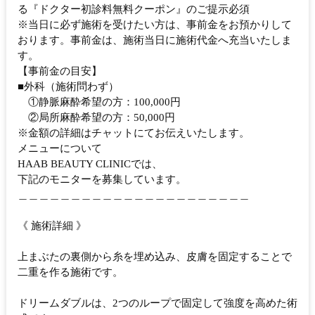
る『ドクター初診料無料クーポン』のご提示必須
※当日に必ず施術を受けたい方は、事前金をお預かりして
おります。事前金は、施術当日に施術代金へ充当いたしま
す。
【事前金の目安】
■外科（施術問わず）
①静脈麻酔希望の方：100,000円
②局所麻酔希望の方：50,000円
※金額の詳細はチャットにてお伝えいたします。
メニューについて
HAAB BEAUTY CLINICでは、
下記のモニターを募集しています。
＿＿＿＿＿＿＿＿＿＿＿＿＿＿＿＿＿＿＿＿＿＿
《 施術詳細 》
上まぶたの裏側から糸を埋め込み、皮膚を固定することで
二重を作る施術です。
ドリームダブルは、2つのループで固定して強度を高めた術