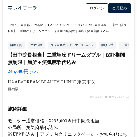
ログイン
会員登録
Home
›
東京都
›
渋谷区
›
HAAB×DREAM BEAUTY CLINIC 東京本院
›
【田中院長
担当】二重埋没ドリームダブル｜保証期間無制限｜局所＋笑気麻酔代込み
目尻切開
クマ治療
タレ目形成・グラマラスライン
眼瞼下垂
二重埋没
【田中院長担当】二重埋没ドリームダブル｜保証期間
無制限｜局所＋笑気麻酔代込み
245,000円
(税込)
HAAB×DREAM BEAUTY CLINIC 東京本院
原宿駅
情報提供元：TRIBEAU(トリビュー)
施術詳細
モニター通常価格：¥295,000※田中院長担当
※局所＋笑気麻酔代込み
※初診料込み｜アプリ内クリニックページ・お知らせにあ