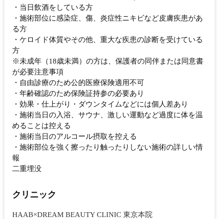
・当日飲酒をしている方
・施術部位に感染症、傷、炎症性ニキビなど皮膚疾患があ
る方
・ケロイド体質やその他、重大な疾患の診断を受けている
方
※未成年（18歳未満）の方は、保護者の同伴または同意書
が必要注意事項
・自由診療のため公的医療保険適用不可
・年齢確認のため保険証持参の必要あり
・効果・仕上がり・ダウンタイムなどには個人差あり
・施術当日の入浴、サウナ、激しい運動など過度に体を温
めることは控える
・施術当日のアルコール摂取を控える
・施術部位を強く擦ったり触ったりしない施術の詳しい情
報
二重埋没
クリニック
HAAB×DREAM BEAUTY CLINIC 東京本院