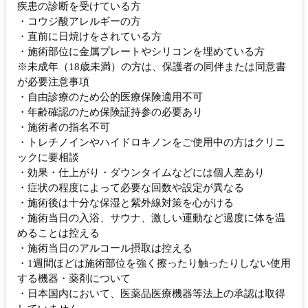
疾患の診断を受けている方
・コウジ酸アレルギーの方
・直前に日焼けをされている方
・施術部位に金属プレートやシリコンを埋めている方
※未成年（18歳未満）の方は、保護者の同伴または同意書
が必要注意事項
・自由診療のため公的医療保険適用不可
・年齢確認のため保険証持参の必要あり
・施術者の指名不可
・トレチノインやハイドロキノンをご使用中の方はクリニ
ックに要相談
・効果・仕上がり・ダウンタイムなどには個人差あり
・症状の程度によって必要な回数や設定が異なる
・施術後は十分な保湿と紫外線対策を心がける
・施術当日の入浴、サウナ、激しい運動など過度に体を温
めることは控える
・施術当日のアルコール摂取は控える
・1週間ほどは施術部位を強く擦ったり触ったりしない使用
する機器・薬剤について
・日本国内において、医薬品医療機器等法上の承認は取得