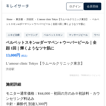
ログイン
会員登録
Home
›
東京都
›
渋谷区
›
L‘amour clinic Tokyo【ラムールクリニック東京】
›
ベルベ
ットスキンorダーマペン＋ウーバーピール｜全顔 1回｜輝くようなツヤ肌に
ニキビ治療
ピーリング
ベルベットスキン
マッサージピール
ウーバーピ
ベルベットスキンorダーマペン＋ウーバーピール｜全
顔 1回｜輝くようなツヤ肌に
13,000円
(税込)
L‘amour clinic Tokyo【ラムールクリニック東京】
渋谷駅
情報提供元：TRIBEAU(トリビュー)
施術詳細
モニター通常価格：¥44,000・初回の方のみ※初診料・カウ
ンセリング料込み
※針・麻酔代 別途3,300円