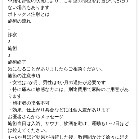
※施術部位の状況により、ご希望の部位をお選びいただけ
ない場合もあります
ボトックス注射とは
施術の流れ
1
診察
2
施術
3
施術終了
気になることがありましたらご相談ください。
施術の注意事項
・女性は2か月、男性は3か月の避妊が必要です
・特に痛みに敏感な方には、別途費用で麻酔のご用意があ
ります
・施術者の指名不可
・効果、仕上がり具合などには個人差があります
お医者さんからメッセージ
施術当日は入浴、サウナ、飲酒を避け、運動も1～2日ほど
は控えてください。
4～6か月ほど効果が持続した後、数週間かけて徐々に消え