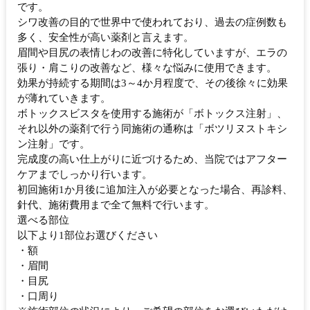
です。
シワ改善の目的で世界中で使われており、過去の症例数も
多く、安全性が高い薬剤と言えます。
眉間や目尻の表情じわの改善に特化していますが、エラの
張り・肩こりの改善など、様々な悩みに使用できます。
効果が持続する期間は3～4か月程度で、その後徐々に効果
が薄れていきます。
ボトックスビスタを使用する施術が「ボトックス注射」、
それ以外の薬剤で行う同施術の通称は「ボツリヌストキシ
ン注射」です。
完成度の高い仕上がりに近づけるため、当院ではアフター
ケアまでしっかり行います。
初回施術1か月後に追加注入が必要となった場合、再診料、
針代、施術費用まで全て無料で行います。
選べる部位
以下より1部位お選びください
・額
・眉間
・目尻
・口周り