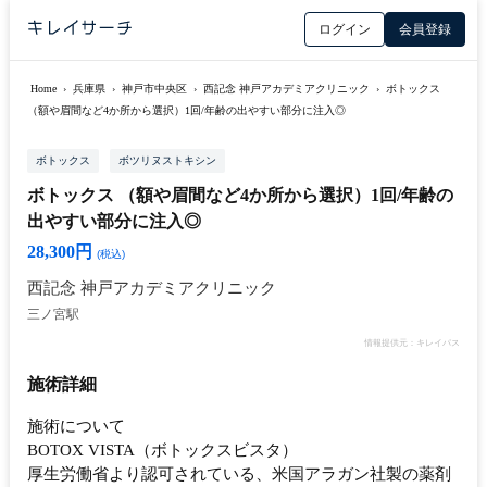
ログイン
会員登録
Home
›
兵庫県
›
神戸市中央区
›
西記念 神戸アカデミアクリニック
›
ボトックス
（額や眉間など4か所から選択）1回/年齢の出やすい部分に注入◎
ボトックス
ボツリヌストキシン
ボトックス （額や眉間など4か所から選択）1回/年齢の
出やすい部分に注入◎
28,300円
(税込)
西記念 神戸アカデミアクリニック
三ノ宮駅
情報提供元：キレイパス
施術詳細
施術について
BOTOX VISTA（ボトックスビスタ）
厚生労働省より認可されている、米国アラガン社製の薬剤