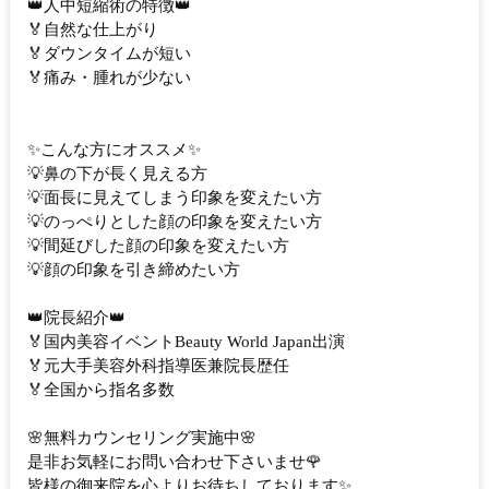
👑人中短縮術の特徴👑
🏅自然な仕上がり
🏅ダウンタイムが短い
🏅痛み・腫れが少ない
✨こんな方にオススメ✨
💡鼻の下が長く見える方
💡面長に見えてしまう印象を変えたい方
💡のっぺりとした顔の印象を変えたい方
💡間延びした顔の印象を変えたい方
💡顔の印象を引き締めたい方
👑院長紹介👑
🏅国内美容イベントBeauty World Japan出演
🏅元大手美容外科指導医兼院長歴任
🏅全国から指名多数
🌸無料カウンセリング実施中🌸
是非お気軽にお問い合わせ下さいませ🌹
皆様の御来院を心よりお待ちしております✨