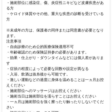
・施術部位に感染症、傷、炎症性ニキビなど皮膚疾患があ
る方
・ケロイド体質やその他、重大な疾患の診断を受けている
方
※未成年の方は、保護者の同伴または同意書が必要となり
ます。
注意事項
・自由診療のため公的医療保険適用不可
・年齢確認のため保険証持参の必要があります。
・効果・仕上がり・ダウンタイムなどには個人差がありま
す
・症状の程度によって必要な回数や設定が異なる
・入浴、飲酒は抜糸後から可能です。
・激しい運動などの過度に身体を温めることは一ヵ月お控
えください
・施術部位へのマッサージはお控えください
・施術当日は施術部位を濡らすことはお控えください
・一ヵ月は施術部位を強く擦ったり触ったりしないでくだ
さい