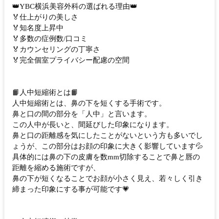
👑YBC横浜美容外科の選ばれる理由👑
🏅仕上がりの美しさ
🏅知名度上昇中
🏅多数の症例数/口コミ
🏅カウンセリングの丁寧さ
🏅完全個室プライバシー配慮の空間
📙人中短縮術とは📙
人中短縮術とは、鼻の下を短くする手術です。
鼻と口の間の部分を「人中」と言います。
この人中が長いと、間延びした印象になります。
鼻と口の距離感を気にしたことがないという方も多いでし
ょうが、この部分はお顔の印象に大きく影響しています💦
具体的には鼻の下の皮膚を数mm切除することで鼻と唇の
距離を縮める施術ですが、
鼻の下が短くなることでお顔が小さく見え、若々しく引き
締まった印象にする事が可能です💗