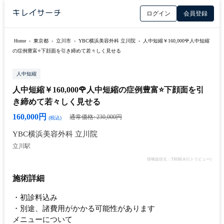
ログイン
会員登録
Home
›
東京都
›
立川市
›
YBC横浜美容外科 立川院
›
人中短縮￥160,000🌹人中短縮
の症例豊富⭐️下顔面を引き締めて若々しく見せる
人中短縮
人中短縮￥160,000🌹人中短縮の症例豊富⭐️下顔面を引
き締めて若々しく見せる
160,000円
通常価格: 230,000円
(税込)
YBC横浜美容外科 立川院
立川駅
情報提供元：TRIBEAU(トリビュー)
施術詳細
・初診料込み
・別途、諸費用がかかる可能性があります
メニューについて