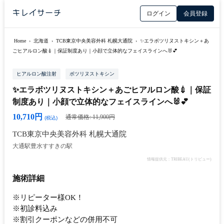
ログイン
会員登録
Home
›
北海道
›
TCB東京中央美容外科 札幌大通院
›
✨エラボツリヌストキシン＋あ
ごヒアルロン酸💉｜保証制度あり｜小顔で立体的なフェイスラインへ🐰💕
ヒアルロン酸注射
ボツリヌストキシン
✨エラボツリヌストキシン＋あごヒアルロン酸💉｜保証
制度あり｜小顔で立体的なフェイスラインへ🐰💕
10,710円
通常価格: 11,900円
(税込)
TCB東京中央美容外科 札幌大通院
大通駅
豊水すすきの駅
情報提供元：TRIBEAU(トリビュー)
施術詳細
※リピーター様OK！
※初診料込み
※割引クーポンなどの併用不可