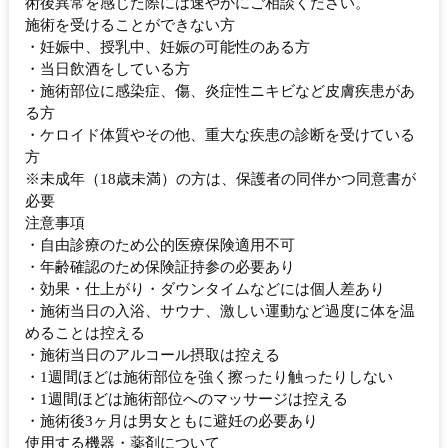
術後異常を感じた際には速やかにご相談ください。
施術を受けることができない方
・妊娠中、授乳中、妊娠の可能性のある方
・当日飲酒をしている方
・施術部位に感染症、傷、炎症性ニキビなど皮膚疾患があ
る方
・ケロイド体質やその他、重大な疾患の診断を受けている
方
※未成年（18歳未満）の方は、保護者の同伴かつ同意書が
必要
注意事項
・自由診療のため公的医療保険適用不可
・年齢確認のため保険証持参の必要あり
・効果・仕上がり・ダウンタイムなどには個人差あり
・施術当日の入浴、サウナ、激しい運動など過度に体を温
めることは控える
・施術当日のアルコール摂取は控える
・1週間ほどは施術部位を強く擦ったり触ったりしない
・1週間ほどは施術部位へのマッサージは控える
・施術後3ヶ月は男女ともに避妊の必要あり
使用する機器・薬剤について