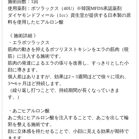
施術回数：1回
使用薬剤：ボツラックス（40U）※韓国MFDS承認薬剤
ダイヤモンドフィール（1cc）資生堂が提供する日本製の原
料を使用したヒアルロン酸
《 施術詳細 》
・エラボツラックス
筋肉の動きを抑えるボツリヌストキシンをエラの筋肉（咬
筋）に注入する施術です。
筋肉の発達によるエラの張りを改善し、すっきりとした小
顔に導きます。
個人差はありますが、効果は2～3週間ほどで徐々に現れ、
3〜6ヶ月ほど持続します。
（繰り返し打つことで、持続期間が長くなっていきま
す。）
・あごヒアルロン酸
あご先にヒアルロン酸を注入することで、あごを出して輪
郭を整える施術です。
顔に立体感を持たせることで、小顔に見える効果が期待で
きます。