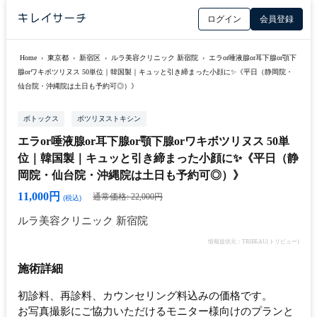
ログイン
会員登録
Home
›
東京都
›
新宿区
›
ルラ美容クリニック 新宿院
›
エラor唾液腺or耳下腺or顎下
腺orワキボツリヌス 50単位｜韓国製｜キュッと引き締まった小顔に✨《平日（静岡院・
仙台院・沖縄院は土日も予約可◎）》
ボトックス
ボツリヌストキシン
エラor唾液腺or耳下腺or顎下腺orワキボツリヌス 50単
位｜韓国製｜キュッと引き締まった小顔に✨《平日（静
岡院・仙台院・沖縄院は土日も予約可◎）》
11,000円
通常価格: 22,000円
(税込)
ルラ美容クリニック 新宿院
情報提供元：TRIBEAU(トリビュー)
施術詳細
初診料、再診料、カウンセリング料込みの価格です。
お写真撮影にご協力いただけるモニター様向けのプランと