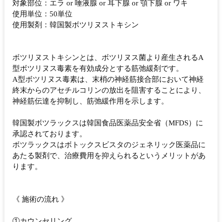
対象部位：エラ or 唾液腺 or 耳下腺 or 顎下腺 or ワキ
使用単位：50単位
使用製剤：韓国製ボツリヌストキシン
ボツリヌストキシンとは、ボツリヌス菌より産生されるA
型ボツリヌス毒素を有効成分とする筋弛緩剤です。
A型ボツリヌス毒素は、末梢の神経筋接合部において神経
終末からのアセチルコリンの放出を阻害することにより、
神経筋伝達を抑制し、筋弛緩作用を示します。
韓国製ボツラックスは韓国食品医薬品安全省（MFDS）に
承認されております。
ボツラックスはボトックスビスタのジェネリック医薬品に
あたる製剤で、治療費用を抑えられるというメリットがあ
ります。
《 施術の流れ 》
①カウンセリング