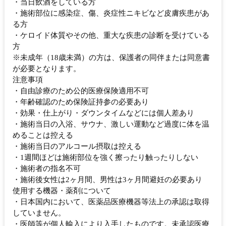
・当日飲酒をしている方
・施術部位に感染症、傷、炎症性ニキビなど皮膚疾患があ
る方
・ケロイド体質やその他、重大な疾患の診断を受けている
方
※未成年（18歳未満）の方は、保護者の同伴または同意書
が必要となります。
注意事項
・自由診療のため公的医療保険適用不可
・年齢確認のため保険証持参の必要あり
・効果・仕上がり・ダウンタイムなどには個人差あり
・施術当日の入浴、サウナ、激しい運動など過度に体を温
めることは控える
・施術当日のアルコール摂取は控える
・1週間ほどは施術部位を強く擦ったり触ったりしない
・施術者の指名不可
・施術後女性は2ヶ月間、男性は3ヶ月間避妊の必要あり
使用する機器・薬剤について
・日本国内において、医薬品医療機器等法上の承認は取得
していません。
・医師等が個人輸入により入手したものです。未承認医療