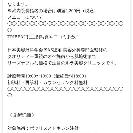
なります。
※武内院長指名の場合は別途2,200円（税込）
メニューについて
◯◯◯◯◯◯◯◯◯◯◯◯◯◯◯◯◯◯◯◯◯◯◯◯◯◯
◯
TRIBEAUに症例写真や口コミ多数！
日本美容外科学会JSAS認定 美容外科専門医監修の
クオリティー重視のオペ施術から肌施術まで
リーズナブルな価格で注目のルラ美容クリニックです。
診療時間10:00〜19:00（最終受付18:00）
初診料・再診料・カウンセリング料無料
◯◯◯◯◯◯◯◯◯◯◯◯◯◯◯◯◯◯◯◯◯◯◯◯◯◯
◯
《 施術詳細 》
対象施術：ボツリヌストキシン注射