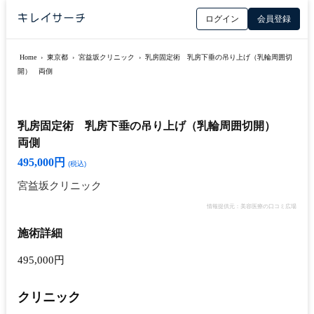
ログイン
会員登録
Home
›
東京都
›
宮益坂クリニック
›
乳房固定術 乳房下垂の吊り上げ（乳輪周囲切
開） 両側
乳房固定術 乳房下垂の吊り上げ（乳輪周囲切開）
両側
495,000円
(税込)
宮益坂クリニック
情報提供元：美容医療の口コミ広場
施術詳細
495,000円
クリニック