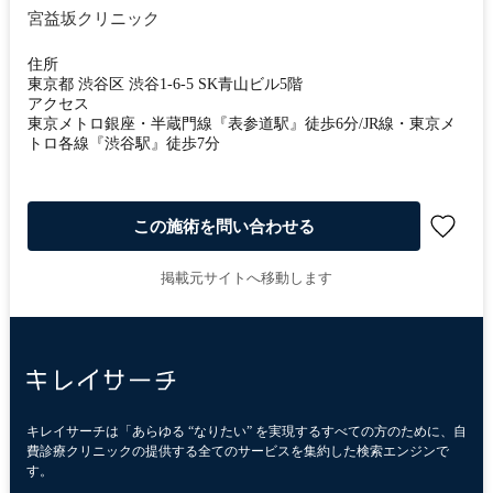
宮益坂クリニック
住所
東京都 渋谷区 渋谷1-6-5 SK青山ビル5階
アクセス
東京メトロ銀座・半蔵門線『表参道駅』徒歩6分/JR線・東京メ
トロ各線『渋谷駅』徒歩7分
この施術を問い合わせる
掲載元サイトへ移動します
キレイサーチは「あらゆる “なりたい” を実現するすべての方のために、自
費診療クリニックの提供する全てのサービスを集約した検索エンジンで
す。