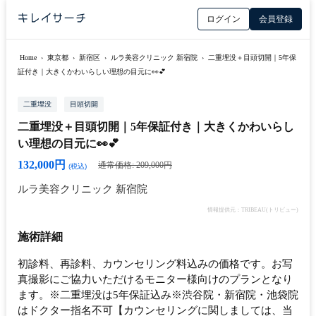
ログイン
会員登録
Home
›
東京都
›
新宿区
›
ルラ美容クリニック 新宿院
›
二重埋没＋目頭切開｜5年保
証付き｜大きくかわいらしい理想の目元に👀💕
二重埋没
目頭切開
二重埋没＋目頭切開｜5年保証付き｜大きくかわいらし
い理想の目元に👀💕
132,000円
通常価格: 209,000円
(税込)
ルラ美容クリニック 新宿院
情報提供元：TRIBEAU(トリビュー)
施術詳細
初診料、再診料、カウンセリング料込みの価格です。お写
真撮影にご協力いただけるモニター様向けのプランとなり
ます。※二重埋没は5年保証込み※渋谷院・新宿院・池袋院
はドクター指名不可【カウンセリングに関しましては、当