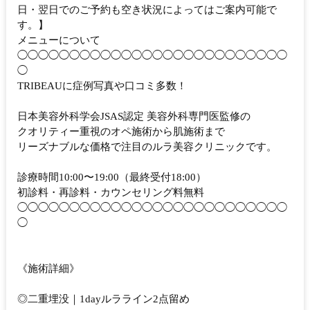
日・翌日でのご予約も空き状況によってはご案内可能で
す。】
メニューについて
◯◯◯◯◯◯◯◯◯◯◯◯◯◯◯◯◯◯◯◯◯◯◯◯◯◯
◯
TRIBEAUに症例写真や口コミ多数！
日本美容外科学会JSAS認定 美容外科専門医監修の
クオリティー重視のオペ施術から肌施術まで
リーズナブルな価格で注目のルラ美容クリニックです。
診療時間10:00〜19:00（最終受付18:00）
初診料・再診料・カウンセリング料無料
◯◯◯◯◯◯◯◯◯◯◯◯◯◯◯◯◯◯◯◯◯◯◯◯◯◯
◯
《施術詳細》
◎二重埋没｜1dayルラライン2点留め