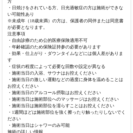
方
・日焼けをされている方、日光過敏症の方は施術ができな
い可能性あり
※未成年（18歳未満）の方は、保護者の同伴または同意書
が必要となります。
注意事項
・自由診療のため公的医療保険適用不可
・年齢確認のため保険証持参の必要があります
・効果・仕上がり・ダウンタイムなどには個人差がありま
す
・症状の程度によって必要な回数や設定が異なる
・施術当日の入浴、サウナはお控えください
・施術当日の激しい運動などの過度に身体を温めることは
お控えください
・施術当日のアルコール摂取はお控えください
・施術当日は施術部位へのマッサージはお控えください
・施術当日は施術部位を濡らすことはお控えください
・1週間ほどは施術部位を強く擦ったり触ったりしないでく
ださい
・施術当日はシャワーのみ可能
施術の詳しい情報