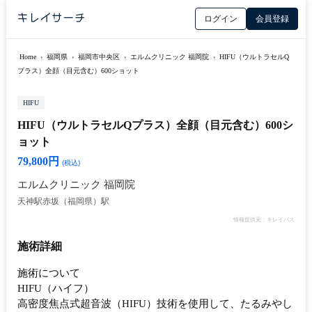
ログイン
会員登録
Home
›
福岡県
›
福岡市中央区
›
エルムクリニック 福岡院
›
HIFU（ウルトラセルQ
プラス）全顔（目元含む）600ショット
HIFU
HIFU（ウルトラセルQプラス）全顔（目元含む）600シ
ョット
79,800円
(税込)
エルムクリニック 福岡院
天神駅
赤坂（福岡県）駅
情報提供元：キレイパス
施術詳細
施術について
HIFU（ハイフ）
高密度焦点式超音波（HIFU）技術を使用して、たるみやし