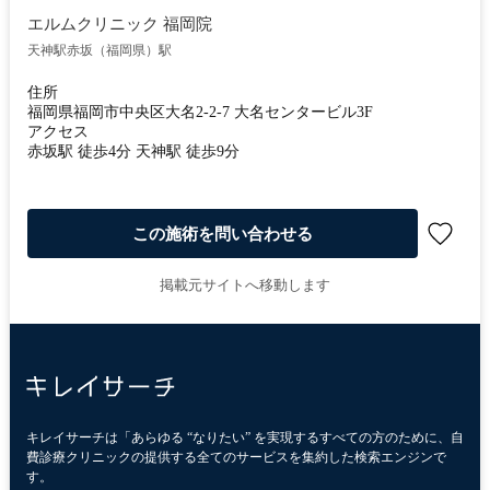
エルムクリニック 福岡院
天神駅
赤坂（福岡県）駅
住所
福岡県福岡市中央区大名2-2-7 大名センタービル3F
アクセス
赤坂駅 徒歩4分 天神駅 徒歩9分
この施術を問い合わせる
掲載元サイトへ移動します
キレイサーチは「あらゆる “なりたい” を実現するすべての方のために、自
費診療クリニックの提供する全てのサービスを集約した検索エンジンで
す。