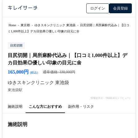
ログイン
会員登録
Home
›
東京都
›
ゆきスキンクリニック 東池袋
›
目尻切開｜局所麻酔代込み｜【口コ
ミ1,000件以上】デカ目効果◎優しい印象の目元に🌼
目尻切開
目尻切開｜局所麻酔代込み｜【口コミ1,000件以上】デ
カ目効果◎優しい印象の目元に🌼
165,000円
通常価格: 330,000円
(税込)
ゆきスキンクリニック 東池袋
東池袋駅
情報提供元：TRIBEAU(トリビュー)
施術説明
こんな方におすすめ
副作用・リスク
施術説明