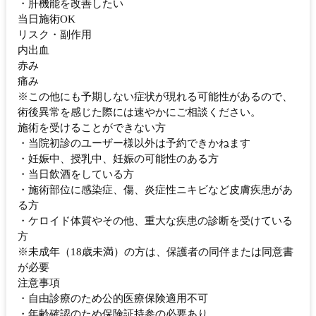
・肝機能を改善したい
当日施術OK
リスク・副作用
内出血
赤み
痛み
※この他にも予期しない症状が現れる可能性があるので、
術後異常を感じた際には速やかにご相談ください。
施術を受けることができない方
・当院初診のユーザー様以外は予約できかねます
・妊娠中、授乳中、妊娠の可能性のある方
・当日飲酒をしている方
・施術部位に感染症、傷、炎症性ニキビなど皮膚疾患があ
る方
・ケロイド体質やその他、重大な疾患の診断を受けている
方
※未成年（18歳未満）の方は、保護者の同伴または同意書
が必要
注意事項
・自由診療のため公的医療保険適用不可
・年齢確認のため保険証持参の必要あり