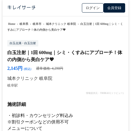
ログイン
会員登録
Home
›
岐阜県
›
岐阜市
›
城本クリニック 岐阜院
›
白玉注射｜1回 600mg｜シミ・く
すみにアプローチ！体の内側から美白ケア💖
白玉点滴・白玉注射
白玉注射｜1回 600mg｜シミ・くすみにアプローチ！体
の内側から美白ケア💖
2,145円
通常価格: 4,290円
(税込)
城本クリニック 岐阜院
岐阜駅
情報提供元：TRIBEAU(トリビュー)
施術詳細
・初診料・カウンセリング料込み
※割引クーポンなどの併用不可
メニューについて