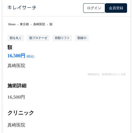
ログイン
会員登録
Home
›
東京都
›
真崎医院
›
額
額を丸く
額プロテーゼ
前額リフト
額縮小
額
16,500円
(税込)
真崎医院
情報提供元：美容医療の口コミ広場
施術詳細
16,500円
クリニック
真崎医院