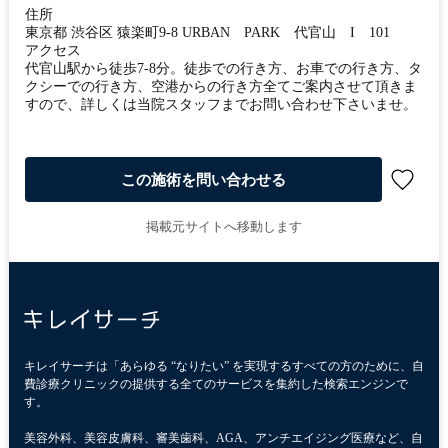
住所
東京都 渋谷区 猿楽町9-8 URBAN PARK 代官山 I 101
アクセス
代官山駅から徒歩7-8分。徒歩での行き方、お車での行き方、タ
クシーでの行き方、空港からの行き方全てご案内させて頂きま
すので、詳しくは当院スタッフまでお問い合わせ下さいませ。
この施術を問い合わせる
掲載元サイトへ移動します
キレイサーチは「あらゆる “なりたい” を実現するすべての方のために、自
費診療クリニックの提供する全てのサービスを集約した検索エンジンで
す。
美容外科、美容皮膚科、審美歯科、AGA、アンチエイジング医療など、自