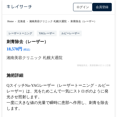
ログイン
会員登録
Home
›
北海道
›
湘南美容クリニック 札幌大通院
›
刺青除去（レーザー）
レーザートーニング
YAGレーザー
ルビーレーザー
刺青除去（レーザー）
18,570円
(税込)
湘南美容クリニック 札幌大通院
情報提供元：美容医療の口コミ広場
施術詳細
QスイッチNa-YAGレーザー（レーザートーニング・ルビー
レーザー）は、光をためこんで一気にストロボのように発
光させ照射します。
一度に大きな値の光量で瞬時に患部へ作用し、刺青を除去
します。