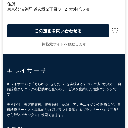
住所
東京都 渋谷区 道玄坂２丁目３−２ 大外ビル 4F
この施術を問い合わせる
掲載元サイトへ移動します
キレイサーチは「あらゆる “なりたい” を実現するすべての方のために、自
費診療クリニックの提供する全てのサービスを集約した検索エンジンで
す。
美容外科、美容皮膚科、審美歯科、AGA、アンチエイジング医療など、自
費診療サービスの具体的な施術プランを希望するプランナーやエリア条件
から絞込でカンタンに検索できます。