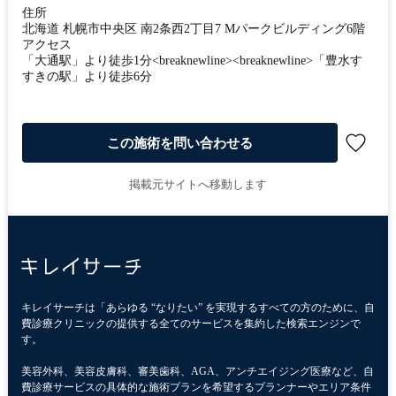
住所
北海道 札幌市中央区 南2条西2丁目7 Mパークビルディング6階
アクセス
「大通駅」より徒歩1分<breaknewline><breaknewline>「豊水す
すきの駅」より徒歩6分
この施術を問い合わせる
掲載元サイトへ移動します
キレイサーチは「あらゆる “なりたい” を実現するすべての方のために、自
費診療クリニックの提供する全てのサービスを集約した検索エンジンで
す。
美容外科、美容皮膚科、審美歯科、AGA、アンチエイジング医療など、自
費診療サービスの具体的な施術プランを希望するプランナーやエリア条件