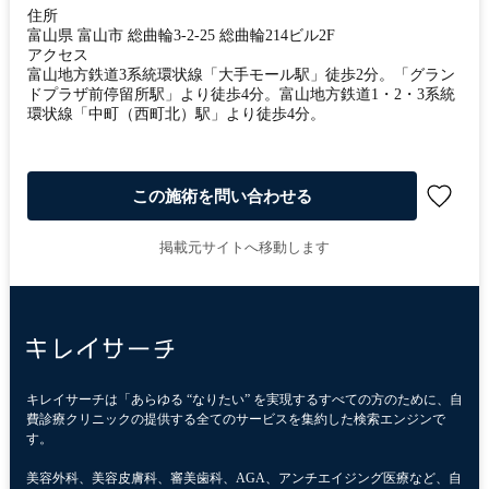
住所
富山県 富山市 総曲輪3-2-25 総曲輪214ビル2F
アクセス
富山地方鉄道3系統環状線「大手モール駅」徒歩2分。「グラン
ドプラザ前停留所駅」より徒歩4分。富山地方鉄道1・2・3系統
環状線「中町（西町北）駅」より徒歩4分。
この施術を問い合わせる
掲載元サイトへ移動します
キレイサーチは「あらゆる “なりたい” を実現するすべての方のために、自
費診療クリニックの提供する全てのサービスを集約した検索エンジンで
す。
美容外科、美容皮膚科、審美歯科、AGA、アンチエイジング医療など、自