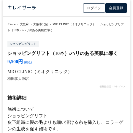
ログイン
会員登録
Home
›
大阪府
›
大阪市北区
›
MIO CLINIC（ミオクリニック）
›
ショッピングリフ
ト（10本）/ハリのある美肌に導く
ショッピングリフト
ショッピングリフト（10本）/ハリのある美肌に導く
9,500円
(税込)
MIO CLINIC（ミオクリニック）
梅田駅
大阪駅
情報提供元：キレイパス
施術詳細
施術について
ショッピングリフト
皮下組織に髪の毛よりも細い溶ける糸を挿入し、コラーゲ
ンの生成を促す施術です。