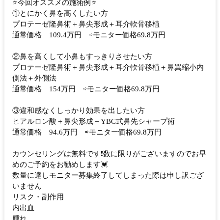
⭐️今回オススメの施術例⭐️
①とにかく鼻を高くしたい方
プロテーゼ隆鼻術＋鼻尖形成＋耳介軟骨移植
通常価格 109.4万円 ⇨モニター価格69.8万円
②鼻を高くして小鼻もすっきりさせたい方
プロテーゼ隆鼻術＋鼻尖形成＋耳介軟骨移植＋鼻翼縮小内
側法＋外側法
通常価格 154万円 ⇨モニター価格69.8万円
③違和感なくしっかり効果を出したい方
ヒアルロン酸＋鼻尖形成＋YBC式鼻先シャープ術
通常価格 94.6万円 ⇨モニター価格69.8万円
カウンセリングは無料です❗️数に限りがございますのでお早
めのご予約をお勧めします💓
数量に達しモニター募集終了してしまった際は申し訳ござ
いません
リスク・副作用
内出血
腫れ