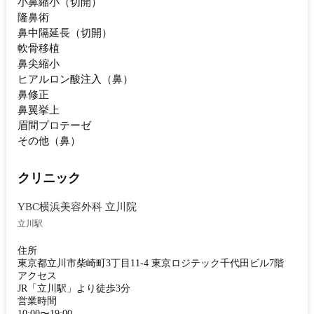
小鼻縮小（切開）
隆鼻術
鼻中隔延長（切開）
軟骨移植
鼻尖縮小
ヒアルロン酸注入（鼻）
鼻修正
鼻翼挙上
眉間プロテーゼ
その他（鼻）
クリニック
YBC横浜美容外科 立川院
立川駅
住所
東京都立川市柴崎町3丁目11-4 東京ロジテック千代田ビル7階
アクセス
JR「立川駅」より徒歩3分
営業時間
10:00〜19:00