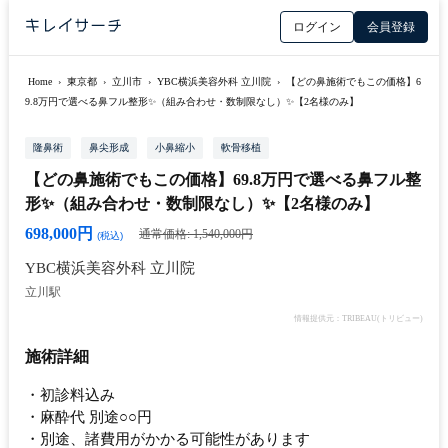
ログイン
会員登録
Home
›
東京都
›
立川市
›
YBC横浜美容外科 立川院
›
【どの鼻施術でもこの価格】6
9.8万円で選べる鼻フル整形✨（組み合わせ・数制限なし）✨【2名様のみ】
隆鼻術
鼻尖形成
小鼻縮小
軟骨移植
【どの鼻施術でもこの価格】69.8万円で選べる鼻フル整
形✨（組み合わせ・数制限なし）✨【2名様のみ】
698,000円
通常価格: 1,540,000円
(税込)
YBC横浜美容外科 立川院
立川駅
情報提供元：TRIBEAU(トリビュー)
施術詳細
・初診料込み
・麻酔代 別途○○円
・別途、諸費用がかかる可能性があります