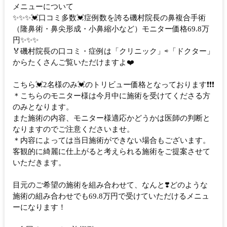
メニューについて
✨✨✨💓口コミ多数💓症例数を誇る磯村院長の鼻複合手術
（隆鼻術・鼻尖形成・小鼻縮小など）モニター価格69.8万
円✨✨✨
🏅磯村院長の口コミ・症例は「クリニック」⇨「ドクター」
からたくさんご覧いただけますよ❤️
こちら💓2名様のみ💓のトリビュー価格となっております❗️❗️❗️
＊こちらのモニター様は今月中に施術を受けてくださる方
のみとなります。
また施術の内容、モニター様適応かどうかは医師の判断と
なりますのでご注意くださいませ。
＊内容によっては当日施術ができない場合もございます。
客観的に綺麗に仕上がると考えられる施術をご提案させて
いただきます。
目元のご希望の施術を組み合わせて、なんと❣️どのような
施術の組み合わせでも69.8万円で受けていただけるメニュ
ーになります！