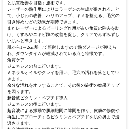
と肌質改善を目指す施術です。
レーザーの熱作用によりコラーゲンの生成が促されること
で、小じわの改善、ハリのアップ、キメを整える、毛穴の
引き締めなどの効果が期待できます。
またレーザーによるピーリング作用が古い角質の除去を助
け、くすみやニキビ跡の改善を促し、クリアでみずみずし
い肌へと導きます。
肌から1～2cm離して照射しますので熱ダメージが抑えら
れ、ダウンタイムが軽減されている点も特徴です。
角質ケア
ジェネシスの前に行います。
ミネラルオイルやクレイを用い、毛穴の汚れを落としてい
きます。
余分な汚れをオフすることで、その後の施術の効果アップ
を図ります。
超音波ビタミン・ペプチド導入
ジェネシスの後に行います。
超音波による振動で肌細胞間に隙間を作り、皮膚の修復や
再生にアプローチするビタミンとペプチドを肌の奥まで浸
透させます。