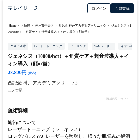
ログイン
会員登録
Home
›
兵庫県
›
神戸市中央区
›
西記念 神戸アカデミアクリニック
›
ジェネシス（1
0000shot）＋角質ケア＋超音波導入＋イオン導入（顔or首）
ニキビ治療
レーザートーニング
ピーリング
YAGレーザー
イオン導入
ジェネシス（10000shot）＋角質ケア＋超音波導入＋イ
オン導入（顔or首）
28,800円
(税込)
西記念 神戸アカデミアクリニック
三ノ宮駅
情報提供元：キレイパス
施術詳細
施術について
レーザートーニング（ジェネシス）
ロングパルスYAGレーザーを照射し、様々な肌悩みの解消