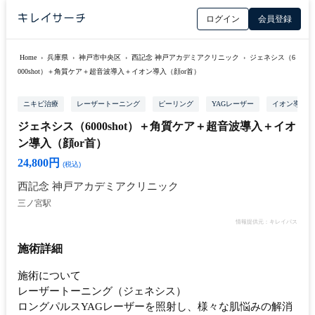
ログイン
会員登録
Home
›
兵庫県
›
神戸市中央区
›
西記念 神戸アカデミアクリニック
›
ジェネシス（6
000shot）＋角質ケア＋超音波導入＋イオン導入（顔or首）
ニキビ治療
レーザートーニング
ピーリング
YAGレーザー
イオン導入
ジェネシス（6000shot）＋角質ケア＋超音波導入＋イオ
ン導入（顔or首）
24,800円
(税込)
西記念 神戸アカデミアクリニック
三ノ宮駅
情報提供元：キレイパス
施術詳細
施術について
レーザートーニング（ジェネシス）
ロングパルスYAGレーザーを照射し、様々な肌悩みの解消