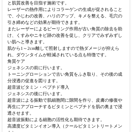
と肌質改善を目指す施術です。
レーザーの熱作用によりコラーゲンの生成が促されること
で、小じわの改善、ハリのアップ、キメを整える、毛穴の
引き締めなどの効果が期待できます。
またレーザーによるピーリング作用が古い角質の除去を助
け、くすみやニキビ跡の改善を促し、クリアでみずみずし
い肌へと導きます。
肌から1～2cm離して照射しますので熱ダメージが抑えら
れ、ダウンタイムが軽減されている点も特徴です。
角質ケア
ジェネシスの前に行います。
トーニングローションで古い角質をふき取り、その後の成
分浸透の促進を図ります。
超音波ビタミン・ペプチド導入
ジェネシスの後に行います。
超音波による振動で肌細胞間に隙間を作り、皮膚の修復や
再生にアプローチするビタミンとペプチドを肌の奥まで浸
透させます。
超音波振動による細胞の活性化も期待できます。
高濃度ビタミンイオン導入（クールビタミントリートメン