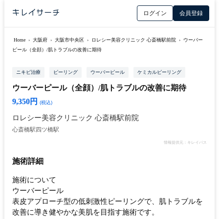
ログイン
会員登録
Home
›
大阪府
›
大阪市中央区
›
ロレシー美容クリニック 心斎橋駅前院
›
ウーバー
ピール（全顔）/肌トラブルの改善に期待
ニキビ治療
ピーリング
ウーバーピール
ケミカルピーリング
ウーバーピール（全顔）/肌トラブルの改善に期待
9,350円
(税込)
ロレシー美容クリニック 心斎橋駅前院
心斎橋駅
四ツ橋駅
情報提供元：キレイパス
施術詳細
施術について
ウーバーピール
表皮アプローチ型の低刺激性ピーリングで、肌トラブルを
改善に導き健やかな美肌を目指す施術です。