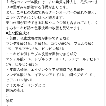
主成分のマンデル酸には、古い角質を除去し、毛穴のつま
りや黒ずみを解消する作用があります。
また、ニキビの大敵であるターンオーバーの乱れを整え、
ニキビのできにくい肌へと導きます。
美白作用が期待できる乳酸やコウジ酸も含まれており、く
すみやニキビ跡の色素沈着の改善も見込めます。
■主な配合成分
・美白、色素沈着改善が期待できる成分
マンデル酸25％、乳酸5％、コウジ酸2％、フェルラ酸0.
1％、アルブチン5％、ピルビン酸2％
・ニキビや肌トラブル改善が期待できる成分
マンデル酸25％、レゾルシナール5％、レチナールデヒド0.
1％、ピルビン酸2％
・皮膚の修復、エイジングケアが期待できる成分
マンデル酸25％、イアシンアミド5％、 銅ペプチド1％ 、
ヒアルロン酸5％
ケミカルピーリングとは
施術の流れ
1
診察