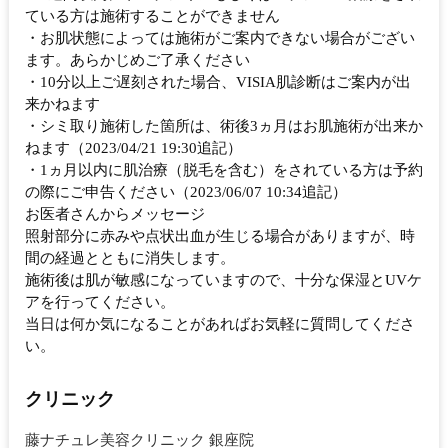
ている方は施術することができません
・お肌状態によっては施術がご案内できない場合がござい
ます。あらかじめご了承ください
・10分以上ご遅刻された場合、VISIA肌診断はご案内が出
来かねます
・シミ取り施術した箇所は、術後3ヵ月はお肌施術が出来か
ねます（2023/04/21 19:30追記）
・1ヵ月以内に肌治療（脱毛を含む）をされている方は予約
の際にご申告ください（2023/06/07 10:34追記）
お医者さんからメッセージ
照射部分に赤みや点状出血が生じる場合がありますが、時
間の経過とともに消失します。
施術後は肌が敏感になっていますので、十分な保湿とUVケ
アを行ってください。
当日は何か気になることがあればお気軽に質問してくださ
い。
クリニック
藤ナチュレ美容クリニック 銀座院