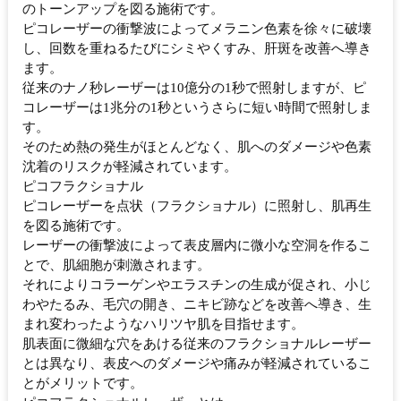
のトーンアップを図る施術です。
ピコレーザーの衝撃波によってメラニン色素を徐々に破壊
し、回数を重ねるたびにシミやくすみ、肝斑を改善へ導き
ます。
従来のナノ秒レーザーは10億分の1秒で照射しますが、ピ
コレーザーは1兆分の1秒というさらに短い時間で照射しま
す。
そのため熱の発生がほとんどなく、肌へのダメージや色素
沈着のリスクが軽減されています。
ピコフラクショナル
ピコレーザーを点状（フラクショナル）に照射し、肌再生
を図る施術です。
レーザーの衝撃波によって表皮層内に微小な空洞を作るこ
とで、肌細胞が刺激されます。
それによりコラーゲンやエラスチンの生成が促され、小じ
わやたるみ、毛穴の開き、ニキビ跡などを改善へ導き、生
まれ変わったようなハリツヤ肌を目指せます。
肌表面に微細な穴をあける従来のフラクショナルレーザー
とは異なり、表皮へのダメージや痛みが軽減されているこ
とがメリットです。