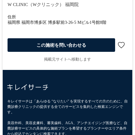
W CLINIC（Wクリニック） 福岡院
住所
福岡県 福岡市博多区 博多駅前3-26-5 Mビル1号館8階
この施術を問い合わせる
掲載元サイトへ移動します
キレイサーチは「あらゆる “なりたい” を実現するすべての方のために、自
費診療クリニックの提供する全てのサービスを集約した検索エンジンで
す。
美容外科、美容皮膚科、審美歯科、AGA、アンチエイジング医療など、自
費診療サービスの具体的な施術プランを希望するプランナーやエリア条件
から絞込でカンタンに検索できます。