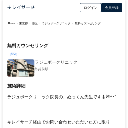
ログイン
会員登録
Home
›
東京都
›
港区
›
ラジュボークリニック
›
無料カウンセリング
無料カウンセリング
-
(税込)
ラジュボークリニック
外苑前駅
施術詳細
ラジュボークリニック院長の、ぬっくん先生です🎸🧸*･゜
キレイサーチ経由でお問い合わせいただいた方に限り