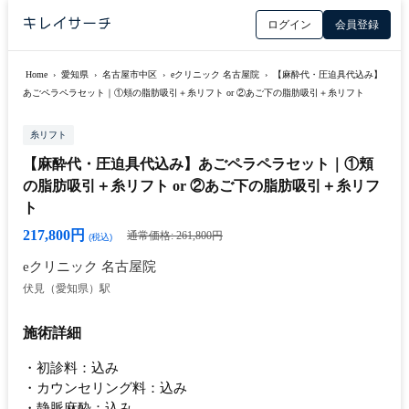
ログイン
会員登録
Home
›
愛知県
›
名古屋市中区
›
eクリニック 名古屋院
›
【麻酔代・圧迫具代込み】
あごペラペラセット｜①頬の脂肪吸引＋糸リフト or ②あご下の脂肪吸引＋糸リフト
糸リフト
【麻酔代・圧迫具代込み】あごペラペラセット｜①頬
の脂肪吸引＋糸リフト or ②あご下の脂肪吸引＋糸リフ
ト
217,800円
通常価格: 261,800円
(税込)
eクリニック 名古屋院
伏見（愛知県）駅
施術詳細
・初診料：込み
・カウンセリング料：込み
・静脈麻酔：込み