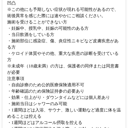
凹凸
※この他にも予期しない症状が現れる可能性があるので、
術後異常を感じた際には速やかにご相談ください。
施術を受けることができない方
・妊娠中、授乳中、妊娠の可能性のある方
・当日飲酒をしている方
・施術部位に感染症、傷、炎症性ニキビなど皮膚疾患があ
る方
・ケロイド体質やその他、重大な疾患の診断を受けている
方
※未成年（18歳未満）の方は、保護者の同伴または同意書
が必要
注意事項
・自由診療のため公的医療保険適用不可
・年齢確認のため保険証持参の必要あり
・効果・仕上がり・ダウンタイムなどには個人差あり
・施術当日はシャワーのみ可能
・1週間ほどは入浴、サウナ、激しい運動など過度に体を温
めることは控える
・1週間ほどはアルコール摂取を控える