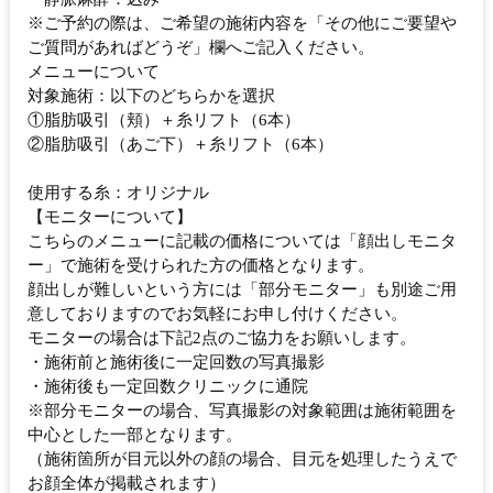
※ご予約の際は、ご希望の施術内容を「その他にご要望や
ご質問があればどうぞ」欄へご記入ください。
メニューについて
対象施術：以下のどちらかを選択
①脂肪吸引（頬）＋糸リフト（6本）
②脂肪吸引（あご下）＋糸リフト（6本）
使用する糸：オリジナル
【モニターについて】
こちらのメニューに記載の価格については「顔出しモニタ
ー」で施術を受けられた方の価格となります。
顔出しが難しいという方には「部分モニター」も別途ご用
意しておりますのでお気軽にお申し付けください。
モニターの場合は下記2点のご協力をお願いします。
・施術前と施術後に一定回数の写真撮影
・施術後も一定回数クリニックに通院
※部分モニターの場合、写真撮影の対象範囲は施術範囲を
中心とした一部となります。
（施術箇所が目元以外の顔の場合、目元を処理したうえで
お顔全体が掲載されます）