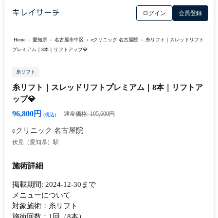
ログイン
会員登録
Home
›
愛知県
›
名古屋市中区
›
eクリニック 名古屋院
›
糸リフト｜スレッドリフト
プレミアム｜8本｜リフトアップ💎
糸リフト
糸リフト｜スレッドリフトプレミアム｜8本｜リフトア
ップ💎
96,800円
通常価格: 105,600円
(税込)
eクリニック 名古屋院
伏見（愛知県）駅
施術詳細
掲載期間: 2024-12-30まで
メニューについて
対象施術：糸リフト
施術回数：1回（8本）