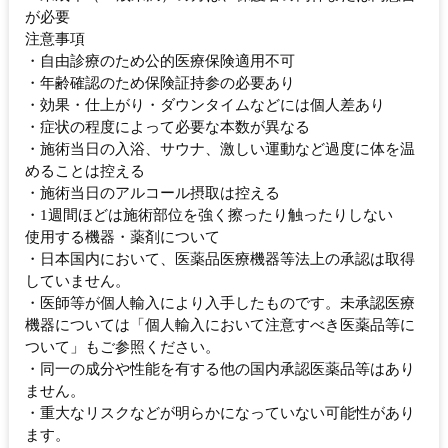
が必要
注意事項
・自由診療のため公的医療保険適用不可
・年齢確認のため保険証持参の必要あり
・効果・仕上がり・ダウンタイムなどには個人差あり
・症状の程度によって必要な本数が異なる
・施術当日の入浴、サウナ、激しい運動など過度に体を温
めることは控える
・施術当日のアルコール摂取は控える
・1週間ほどは施術部位を強く擦ったり触ったりしない
使用する機器・薬剤について
・日本国内において、医薬品医療機器等法上の承認は取得
していません。
・医師等が個人輸入により入手したものです。未承認医療
機器については「個人輸入において注意すべき医薬品等に
ついて」もご参照ください。
・同一の成分や性能を有する他の国内承認医薬品等はあり
ません。
・重大なリスクなどが明らかになっていない可能性があり
ます。