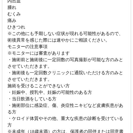
内出血
腫れ
むくみ
痛み
ひきつれ
※この他にも予期しない症状が現れる可能性があるので、
術後異常を感じた際には速やかにご相談ください。
モニターの注意事項
※モニターには審査があります
・施術前と施術後に一定回数の写真撮影が可能な方のみと
させていただきます。
・施術後も一定回数クリニックに通院いただける方のみと
させていただきます。
施術を受けることができない方
・妊娠中、授乳中、妊娠の可能性のある方
・当日飲酒をしている方
・施術部位に感染症、傷、炎症性ニキビなど皮膚疾患があ
る方
・ケロイド体質やその他、重大な疾患の診断を受けている
方
※未成年（18歳未満）の方は、保護者の同伴または同意書