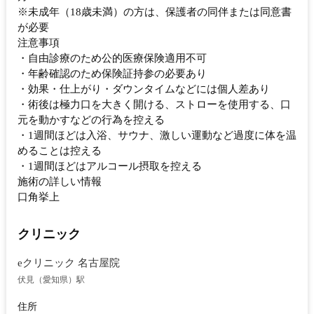
※未成年（18歳未満）の方は、保護者の同伴または同意書
が必要
注意事項
・自由診療のため公的医療保険適用不可
・年齢確認のため保険証持参の必要あり
・効果・仕上がり・ダウンタイムなどには個人差あり
・術後は極力口を大きく開ける、ストローを使用する、口
元を動かすなどの行為を控える
・1週間ほどは入浴、サウナ、激しい運動など過度に体を温
めることは控える
・1週間ほどはアルコール摂取を控える
施術の詳しい情報
口角挙上
クリニック
eクリニック 名古屋院
伏見（愛知県）駅
住所