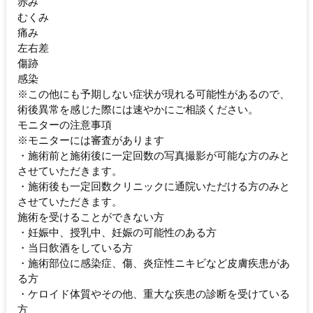
赤み
むくみ
痛み
左右差
傷跡
感染
※この他にも予期しない症状が現れる可能性があるので、
術後異常を感じた際には速やかにご相談ください。
モニターの注意事項
※モニターには審査があります
・施術前と施術後に一定回数の写真撮影が可能な方のみと
させていただきます。
・施術後も一定回数クリニックに通院いただける方のみと
させていただきます。
施術を受けることができない方
・妊娠中、授乳中、妊娠の可能性のある方
・当日飲酒をしている方
・施術部位に感染症、傷、炎症性ニキビなど皮膚疾患があ
る方
・ケロイド体質やその他、重大な疾患の診断を受けている
方