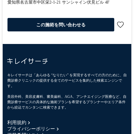
愛知県名古屋市中区栄2-1-21 サンシャイン伏見ビル 4F
この施術を問い合わせる
キレイサーチは「あらゆる “なりたい” を実現するすべての方のために、自
費診療クリニックの提供する全てのサービスを集約した検索エンジンで
す。
美容外科、美容皮膚科、審美歯科、AGA、アンチエイジング医療など、自
費診療サービスの具体的な施術プランを希望するプランナーやエリア条件
から絞込でカンタンに検索できます。
利用規約
プライバシーポリシー