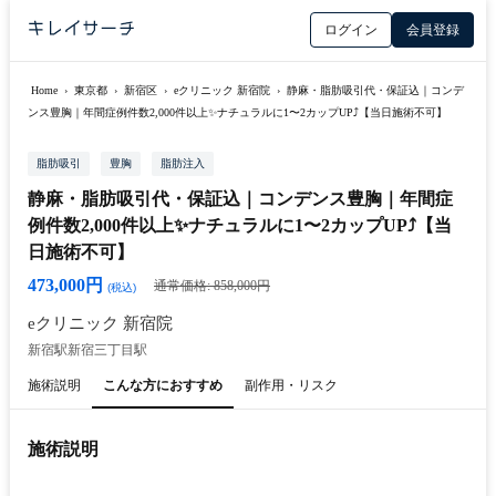
ログイン
会員登録
Home
›
東京都
›
新宿区
›
eクリニック 新宿院
›
静麻・脂肪吸引代・保証込｜コンデ
ンス豊胸｜年間症例件数2,000件以上✨ナチュラルに1〜2カップUP⤴︎【当日施術不可】
脂肪吸引
豊胸
脂肪注入
静麻・脂肪吸引代・保証込｜コンデンス豊胸｜年間症
例件数2,000件以上✨ナチュラルに1〜2カップUP⤴︎【当
日施術不可】
473,000円
通常価格: 858,000円
(税込)
eクリニック 新宿院
新宿駅
新宿三丁目駅
施術説明
こんな方におすすめ
副作用・リスク
施術説明