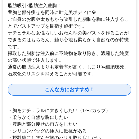
脂肪吸引×脂肪注入豊胸！
豊胸と部分痩せを同時に叶え美ボディに💎
ご自身のお腹や太ももから吸引した脂肪を胸に注入するこ
とでバストアップを目指す施術です。
ナチュラルな女性らしいおわん型の美バストを作ることが
できるのはもちろん、触り心地も柔らかく自然なのが特徴
です。
採取した脂肪は注入前に不純物を取り除き、濃縮した純度
の高い状態で注入します。
通常の脂肪注入よりも定着率が高く、しこりや細胞壊死、
石灰化のリスクを抑えることが可能です。
こんな方におすすめ！
・胸をナチュラルに大きくしたい（1〜2カップ）
・柔らかく自然な胸にしたい
・豊胸と部分痩せの両方をしたい
・シリコンバッグの挿入に抵抗がある
・授乳後にしぼんだ胸のハリを取り戻したい