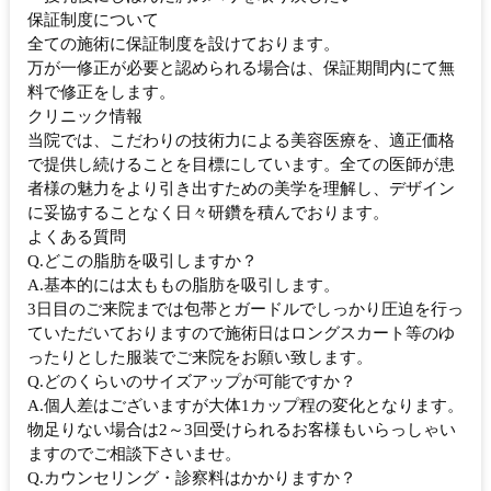
保証制度について
全ての施術に保証制度を設けております。
万が一修正が必要と認められる場合は、保証期間内にて無
料で修正をします。
クリニック情報
当院では、こだわりの技術力による美容医療を、適正価格
で提供し続けることを目標にしています。全ての医師が患
者様の魅力をより引き出すための美学を理解し、デザイン
に妥協することなく日々研鑽を積んでおります。
よくある質問
Q.どこの脂肪を吸引しますか？
A.基本的には太ももの脂肪を吸引します。
3日目のご来院までは包帯とガードルでしっかり圧迫を行っ
ていただいておりますので施術日はロングスカート等のゆ
ったりとした服装でご来院をお願い致します。
Q.どのくらいのサイズアップが可能ですか？
A.個人差はございますが大体1カップ程の変化となります。
物足りない場合は2～3回受けられるお客様もいらっしゃい
ますのでご相談下さいませ。
Q.カウンセリング・診察料はかかりますか？