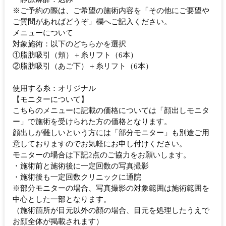
※ご予約の際は、ご希望の施術内容を「その他にご要望や
ご質問があればどうぞ」欄へご記入ください。
メニューについて
対象施術：以下のどちらかを選択
①脂肪吸引（頬）＋糸リフト（6本）
②脂肪吸引（あご下）＋糸リフト（6本）
使用する糸：オリジナル
【モニターについて】
こちらのメニューに記載の価格については「顔出しモニタ
ー」で施術を受けられた方の価格となります。
顔出しが難しいという方には「部分モニター」も別途ご用
意しておりますのでお気軽にお申し付けください。
モニターの場合は下記2点のご協力をお願いします。
・施術前と施術後に一定回数の写真撮影
・施術後も一定回数クリニックに通院
※部分モニターの場合、写真撮影の対象範囲は施術範囲を
中心とした一部となります。
（施術箇所が目元以外の顔の場合、目元を処理したうえで
お顔全体が掲載されます）