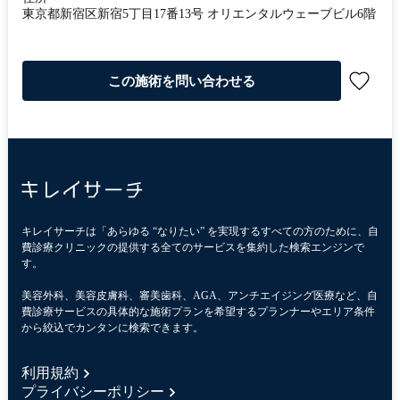
東京都新宿区新宿5丁目17番13号 オリエンタルウェーブビル6階
この施術を問い合わせる
キレイサーチは「あらゆる “なりたい” を実現するすべての方のために、自
費診療クリニックの提供する全てのサービスを集約した検索エンジンで
す。
美容外科、美容皮膚科、審美歯科、AGA、アンチエイジング医療など、自
費診療サービスの具体的な施術プランを希望するプランナーやエリア条件
から絞込でカンタンに検索できます。
利用規約
プライバシーポリシー