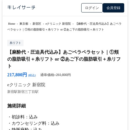
ログイン
会員登録
Home
›
東京都
›
新宿区
›
eクリニック 新宿院
›
【麻酔代・圧迫具代込み】あごペラ
ペラセット｜①頬の脂肪吸引＋糸リフト or ②あご下の脂肪吸引＋糸リフト
糸リフト
【麻酔代・圧迫具代込み】あごペラペラセット｜①頬
の脂肪吸引＋糸リフト or ②あご下の脂肪吸引＋糸リフ
ト
217,800円
通常価格: 261,800円
(税込)
eクリニック 新宿院
新宿駅
新宿三丁目駅
施術詳細
・初診料：込み
・カウンセリング料：込み
・静脈麻酔：込み