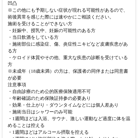
凹凸
※この他にも予期しない症状が現れる可能性があるので、
術後異常を感じた際には速やかにご相談ください。
施術を受けることができない方
・妊娠中、授乳中、妊娠の可能性のある方
・当日飲酒をしている方
・施術部位に感染症、傷、炎症性ニキビなど皮膚疾患があ
る方
・ケロイド体質やその他、重大な疾患の診断を受けている
方
※未成年（18歳未満）の方は、保護者の同伴または同意書
が必要
注意事項
・自由診療のため公的医療保険適用不可
・年齢確認のため保険証持参の必要あり
・効果・仕上がり・ダウンタイムなどには個人差あり
・施術当日はシャワーのみ可能
・1週間ほどは入浴、サウナ、激しい運動など過度に体を温
めることは控える
・1週間ほどはアルコール摂取を控える