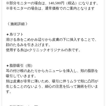
※部分モニターの場合は、140,580円（税込）になります。
※非モニターの場合は、通常価格でのご案内となります
《 施術詳細 》
🔸糸リフト
溶ける糸をこめかみ辺りから皮膚の下に挿入することで、
顔のたるみを引き上げます。
使用する糸はeクリニックオリジナルの糸です。
🔸脂肪吸引（頬）
耳の付け根のあたりからカニューレを挿入し、頬の脂肪を
吸引していきます。
頬は皮膚が非常に薄いため、吸引に伴うムラで頬に凸凹が
生じることのないよう、細心の注意を払って施術を行いま
す。