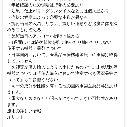
・年齢確認のため保険証持参の必要あり
・効果・仕上がり・ダウンタイムなどには個人差あり
・症状の程度によって必要な本数が異なる
・施術当日の入浴、サウナ、激しい運動など過度に体を温
めることは控える
・施術当日のアルコール摂取は控える
・1週間ほどは施術部位を強く擦ったり触ったりしない
使用する機器・薬剤について
・日本国内において、医薬品医療機器等法上の承認は取得
していません。
・医師等が個人輸入により入手したものです。未承認医療
機器については「個人輸入において注意すべき医薬品等に
ついて」もご参照ください。
・同一の成分や性能を有する他の国内承認医薬品等はあり
ません。
・重大なリスクなどが明らかになっていない可能性があり
ます。
施術の詳しい情報
糸リフト