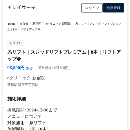
ログイン
会員登録
Home
›
東京都
›
新宿区
›
eクリニック 新宿院
›
糸リフト｜スレッドリフトプレミア
ム｜8本｜リフトアップ💎
糸リフト
糸リフト｜スレッドリフトプレミアム｜8本｜リフトア
ップ💎
96,800円
通常価格: 105,600円
(税込)
eクリニック 新宿院
新宿駅
新宿三丁目駅
施術詳細
掲載期間: 2024-12-30まで
メニューについて
対象施術：糸リフト
施術回数：1回（8本）