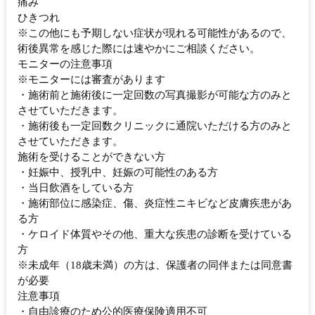
痛み
ひきつれ
※この他にも予期しない症状が現れる可能性があるので、
術後異常を感じた際には速やかにご相談ください。
モニターの注意事項
※モニターには審査があります
・施術前と施術後に一定回数の写真撮影が可能な方のみと
させていただきます。
・施術後も一定回数クリニックに通院いただける方のみと
させていただきます。
施術を受けることができない方
・妊娠中、授乳中、妊娠の可能性のある方
・当日飲酒をしている方
・施術部位に感染症、傷、炎症性ニキビなど皮膚疾患があ
る方
・ケロイド体質やその他、重大な疾患の診断を受けている
方
※未成年（18歳未満）の方は、保護者の同伴または同意書
が必要
注意事項
・自由診療のため公的医療保険適用不可