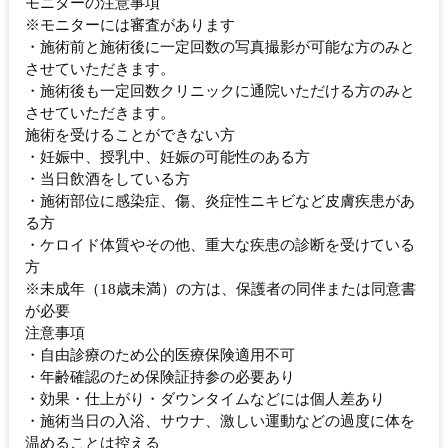
モニターの注意事項
※モニターには審査があります
・施術前と施術後に一定回数の写真撮影が可能な方のみと
させていただきます。
・施術後も一定回数クリニックに通院いただける方のみと
させていただきます。
施術を受けることができない方
・妊娠中、授乳中、妊娠の可能性のある方
・当日飲酒をしている方
・施術部位に感染症、傷、炎症性ニキビなど皮膚疾患があ
る方
・ケロイド体質やその他、重大な疾患の診断を受けている
方
※未成年（18歳未満）の方は、保護者の同伴または同意書
が必要
注意事項
・自由診療のため公的医療保険適用不可
・年齢確認のため保険証持参の必要あり
・効果・仕上がり・ダウンタイムなどには個人差あり
・施術当日の入浴、サウナ、激しい運動などの過度に体を
温めることは控える