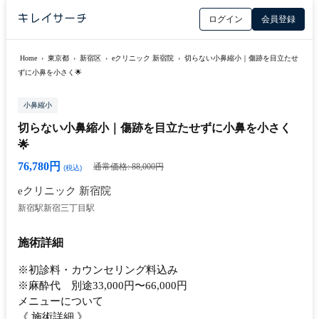
ログイン
会員登録
Home
›
東京都
›
新宿区
›
eクリニック 新宿院
›
切らない小鼻縮小｜傷跡を目立たせ
ずに小鼻を小さく🌟
小鼻縮小
切らない小鼻縮小｜傷跡を目立たせずに小鼻を小さく
🌟
76,780円
通常価格: 88,000円
(税込)
eクリニック 新宿院
新宿駅
新宿三丁目駅
施術詳細
※初診料・カウンセリング料込み
※麻酔代 別途33,000円〜66,000円
メニューについて
《 施術詳細 》