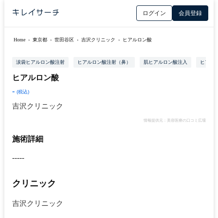
ログイン
会員登録
Home
›
東京都
›
世田谷区
›
吉沢クリニック
›
ヒアルロン酸
涙袋ヒアルロン酸注射
ヒアルロン酸注射（鼻）
肌ヒアルロン酸注入
ヒアル
ヒアルロン酸
-
(税込)
吉沢クリニック
情報提供元：美容医療の口コミ広場
施術詳細
-----
クリニック
吉沢クリニック