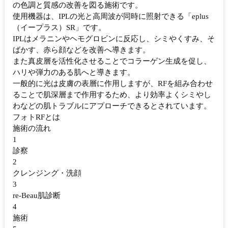
の色調と質感の改善を図る施術です。
使用機器は、IPLの光と高周波が同時に照射できる「eplus
（イープラス）SR」です。
IPLはメラニンやヘモグロビンに反応し、シミやくすみ、そ
ばかす、赤ら顔などを改善へ導きます。
また真皮層を活性化させることでコラーゲン生成を促し、
ハリや弾力のある肌へと導きます。
一般的に光は皮膚の表層に作用しますが、RFを組み合わせ
ることで肌深層まで作用するため、より効率よくシミやし
わなどの肌トラブルにアプローチできるとされています。
フォトRFとは
施術の流れ
1
診察
2
クレンジング・洗顔
3
re-Beau肌診断
4
施術