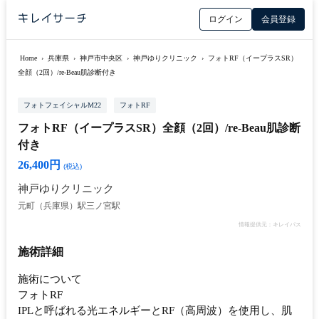
ログイン
会員登録
Home
›
兵庫県
›
神戸市中央区
›
神戸ゆりクリニック
›
フォトRF（イープラスSR）
全顔（2回）/re-Beau肌診断付き
フォトフェイシャルM22
フォトRF
フォトRF（イープラスSR）全顔（2回）/re-Beau肌診断
付き
26,400円
(税込)
神戸ゆりクリニック
元町（兵庫県）駅
三ノ宮駅
情報提供元：キレイパス
施術詳細
施術について
フォトRF
IPLと呼ばれる光エネルギーとRF（高周波）を使用し、肌