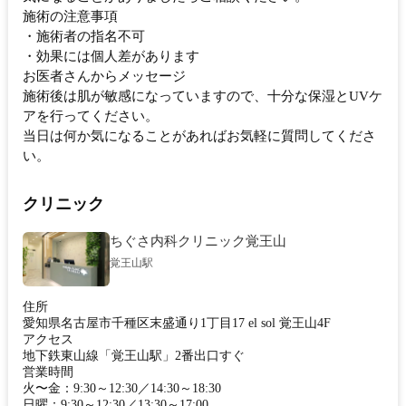
施術の注意事項
・施術者の指名不可
・効果には個人差があります
お医者さんからメッセージ
施術後は肌が敏感になっていますので、十分な保湿とUVケ
アを行ってください。
当日は何か気になることがあればお気軽に質問してくださ
い。
クリニック
ちぐさ内科クリニック覚王山
覚王山駅
住所
愛知県名古屋市千種区末盛通り1丁目17 el sol 覚王山4F
アクセス
地下鉄東山線「覚王山駅」2番出口すぐ
営業時間
火〜金：9:30～12:30／14:30～18:30
日曜：9:30～12:30／13:30～17:00