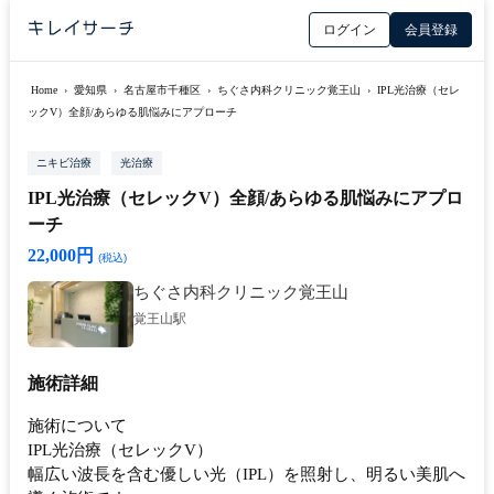
ログイン
会員登録
Home
›
愛知県
›
名古屋市千種区
›
ちぐさ内科クリニック覚王山
›
IPL光治療（セレ
ックV）全顔/あらゆる肌悩みにアプローチ
ニキビ治療
光治療
IPL光治療（セレックV）全顔/あらゆる肌悩みにアプロ
ーチ
22,000円
(税込)
ちぐさ内科クリニック覚王山
覚王山駅
施術詳細
施術について
IPL光治療（セレックV）
幅広い波長を含む優しい光（IPL）を照射し、明るい美肌へ