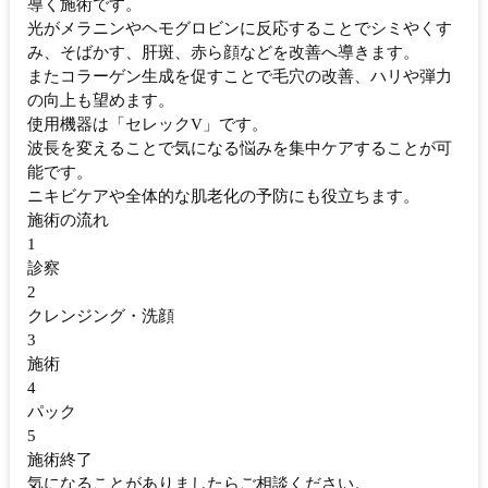
導く施術です。
光がメラニンやヘモグロビンに反応することでシミやくす
み、そばかす、肝斑、赤ら顔などを改善へ導きます。
またコラーゲン生成を促すことで毛穴の改善、ハリや弾力
の向上も望めます。
使用機器は「セレックV」です。
波長を変えることで気になる悩みを集中ケアすることが可
能です。
ニキビケアや全体的な肌老化の予防にも役立ちます。
施術の流れ
1
診察
2
クレンジング・洗顔
3
施術
4
パック
5
施術終了
気になることがありましたらご相談ください。