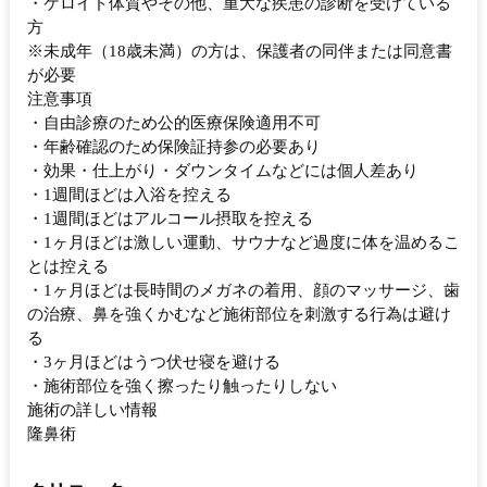
・ケロイド体質やその他、重大な疾患の診断を受けている
方
※未成年（18歳未満）の方は、保護者の同伴または同意書
が必要
注意事項
・自由診療のため公的医療保険適用不可
・年齢確認のため保険証持参の必要あり
・効果・仕上がり・ダウンタイムなどには個人差あり
・1週間ほどは入浴を控える
・1週間ほどはアルコール摂取を控える
・1ヶ月ほどは激しい運動、サウナなど過度に体を温めるこ
とは控える
・1ヶ月ほどは長時間のメガネの着用、顔のマッサージ、歯
の治療、鼻を強くかむなど施術部位を刺激する行為は避け
る
・3ヶ月ほどはうつ伏せ寝を避ける
・施術部位を強く擦ったり触ったりしない
施術の詳しい情報
隆鼻術