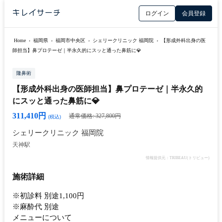
ログイン
会員登録
Home
›
福岡県
›
福岡市中央区
›
シェリークリニック 福岡院
›
【形成外科出身の医
師担当】鼻プロテーゼ｜半永久的にスッと通った鼻筋に💎
隆鼻術
【形成外科出身の医師担当】鼻プロテーゼ｜半永久的
にスッと通った鼻筋に💎
311,410円
通常価格: 327,800円
(税込)
シェリークリニック 福岡院
天神駅
情報提供元：TRIBEAU(トリビュー)
施術詳細
※初診料 別途1,100円
※麻酔代 別途
メニューについて