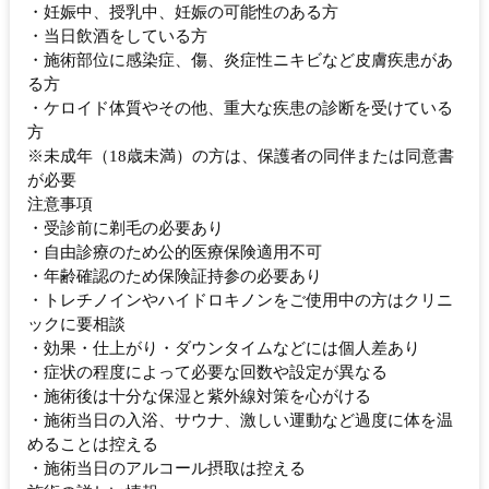
・妊娠中、授乳中、妊娠の可能性のある方
・当日飲酒をしている方
・施術部位に感染症、傷、炎症性ニキビなど皮膚疾患があ
る方
・ケロイド体質やその他、重大な疾患の診断を受けている
方
※未成年（18歳未満）の方は、保護者の同伴または同意書
が必要
注意事項
・受診前に剃毛の必要あり
・自由診療のため公的医療保険適用不可
・年齢確認のため保険証持参の必要あり
・トレチノインやハイドロキノンをご使用中の方はクリニ
ックに要相談
・効果・仕上がり・ダウンタイムなどには個人差あり
・症状の程度によって必要な回数や設定が異なる
・施術後は十分な保湿と紫外線対策を心がける
・施術当日の入浴、サウナ、激しい運動など過度に体を温
めることは控える
・施術当日のアルコール摂取は控える