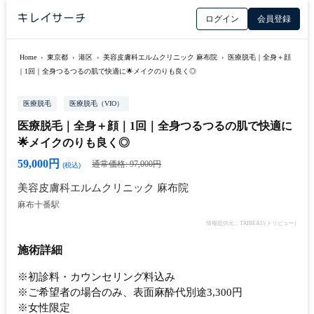
ログイン
会員登録
Home
›
東京都
›
港区
›
美容皮膚科エルムクリニック 麻布院
›
医療脱毛｜全身＋顔
｜1回｜全身つるつるの肌で快適に🌟メイクのりも良く◎
医療脱毛
医療脱毛（VIO）
医療脱毛｜全身＋顔｜1回｜全身つるつるの肌で快適に
🌟メイクのりも良く◎
59,000円
通常価格: 97,000円
(税込)
美容皮膚科エルムクリニック 麻布院
麻布十番駅
情報提供元：TRIBEAU(トリビュー)
施術詳細
※初診料・カウンセリング料込み
※ご希望者の場合のみ、表面麻酔代別途3,300円
※女性限定