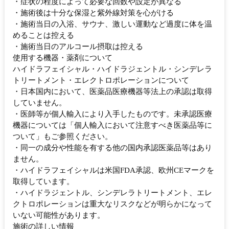
・症状の程度によって必要な回数や設定が異なる
・施術後は十分な保湿と紫外線対策を心がける
・施術当日の入浴、サウナ、激しい運動など過度に体を温
めることは控える
・施術当日のアルコール摂取は控える
使用する機器・薬剤について
ハイドラフェイシャル・ハイドラジェントル・シンデレラ
トリートメント・エレクトロポレーションについて
・日本国内において、医薬品医療機器等法上の承認は取得
していません。
・医師等が個人輸入により入手したものです。未承認医療
機器については「個人輸入において注意すべき医薬品等に
ついて」もご参照ください。
・同一の成分や性能を有する他の国内承認医薬品等はあり
ません。
・ハイドラフェイシャルは米国FDA承認、欧州CEマークを
取得しています。
・ハイドラジェントル、シンデレラトリートメント、エレ
クトロポレーションは重大なリスクなどが明らかになって
いない可能性があります。
施術の詳しい情報