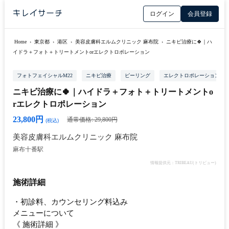
ログイン
会員登録
Home
›
東京都
›
港区
›
美容皮膚科エルムクリニック 麻布院
›
ニキビ治療に🍀｜ハ
イドラ＋フォト＋トリートメントorエレクトロポレーション
フォトフェイシャルM22
ニキビ治療
ピーリング
エレクトロポレーション
ニキビ治療に🍀｜ハイドラ＋フォト＋トリートメントo
rエレクトロポレーション
23,800円
通常価格: 29,800円
(税込)
美容皮膚科エルムクリニック 麻布院
麻布十番駅
情報提供元：TRIBEAU(トリビュー)
施術詳細
・初診料、カウンセリング料込み
メニューについて
《 施術詳細 》